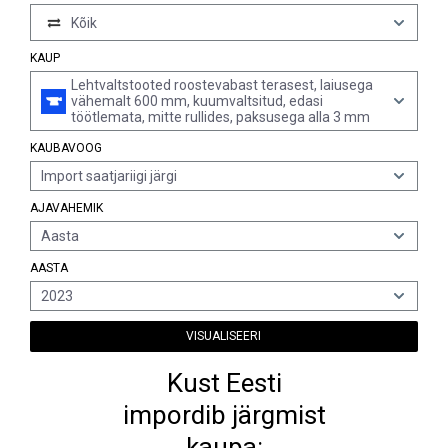
Kõik
KAUP
Lehtvaltstooted roostevabast terasest, laiusega
vähemalt 600 mm, kuumvaltsitud, edasi
töötlemata, mitte rullides, paksusega alla 3 mm
KAUBAVOOG
Import saatjariigi järgi
AJAVAHEMIK
Aasta
AASTA
2023
VISUALISEERI
Kust Eesti
impordib järgmist
kaupa: