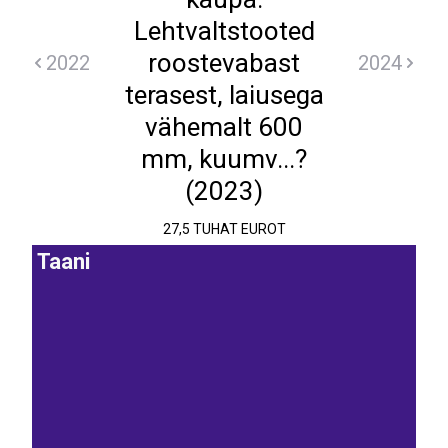
Lehtvaltstooted
roostevabast
2022
2024
terasest, laiusega
vähemalt 600
mm, kuumv...?
(2023)
27,5 TUHAT EUROT
Taani