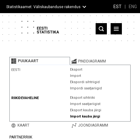
EST
|
ENG
Statistikaamet: Väliskaubanduse rakendus
Eesti
Partnerriigid ja territooriumid
PUUKAART
PINDDIAGRAMM
Kaup
Eksport
EESTI
Import
Infograafikud
Ekspordi sihtriigid
Impordi saatjariigid
Selgitused
Eksport sihtriiki
RIIKIDEVAHELINE
Import saatjariigist
Eksport kauba järgi
Import kauba järgi
KAART
JOONDIAGRAMM
PARTNERRIIK