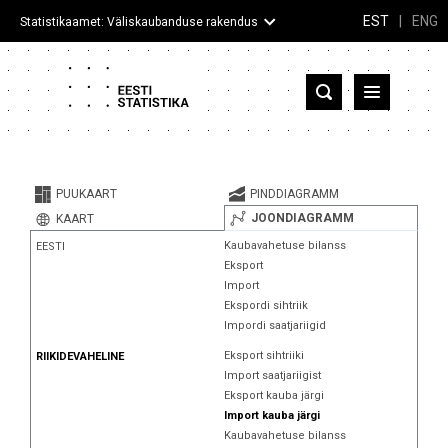
EST
|
ENG
Statistikaamet: Väliskaubanduse rakendus
Eesti
Partnerriigid ja territooriumid
PUUKAART
PINDDIAGRAMM
Kaup
JOONDIAGRAMM
KAART
Kaubavahetuse bilanss
EESTI
Infograafikud
Eksport
Import
Selgitused
Ekspordi sihtriik
Impordi saatjariigid
Eksport sihtriiki
RIIKIDEVAHELINE
Import saatjariigist
Eksport kauba järgi
Import kauba järgi
Kaubavahetuse bilanss