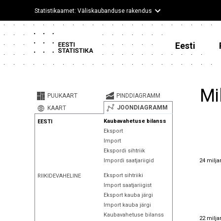
Statistikaamet: Väliskaubanduse rakendus
Eesti
Mi
PUUKAART
PINDDIAGRAMM
JOONDIAGRAMM
KAART
Kaubavahetuse bilanss
EESTI
Eksport
Import
Ekspordi sihtriik
24 milja
24 milja
Impordi saatjariigid
Eksport sihtriiki
RIIKIDEVAHELINE
Import saatjariigist
Eksport kauba järgi
Import kauba järgi
Kaubavahetuse bilanss
22 milja
22 milja