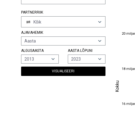
PARTNERRIIK
Kõik
20 milja
AJAVAHEMIK
20 milja
Aasta
ALGUSAASTA
AASTA LÕPUNI
2013
2023
18 milja
18 milja
VISUALISEERI
Kokku
Kokku
16 milja
16 milja