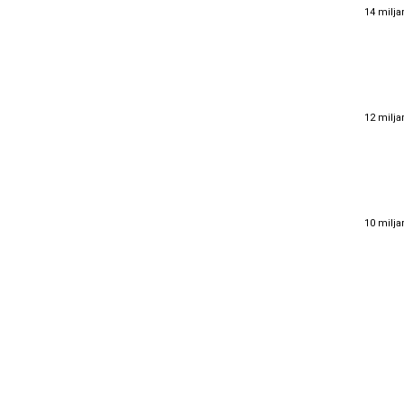
14 milja
14 milja
12 milja
12 milja
10 milja
10 milja