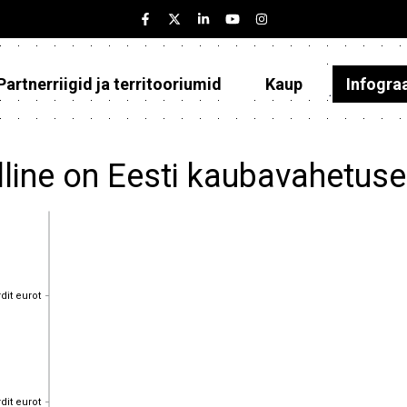
Partnerriigid ja territooriumid
Kaup
Infogra
Eesti
Partnerriigid ja territooriumid
lline on Eesti kaubavahetuse
Kaup
Infograafikud
Selgitused
rdit eurot
rdit eurot
rdit eurot
rdit eurot