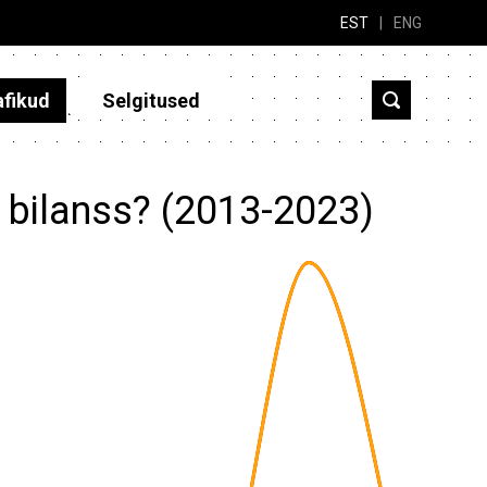
EST
|
ENG
afikud
Selgitused
 bilanss? (2013-2023)