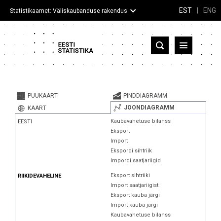
EST
|
ENG
Statistikaamet: Väliskaubanduse rakendus
Eesti
Partnerriigid ja territooriumid
PUUKAART
PINDDIAGRAMM
Kaup
JOONDIAGRAMM
KAART
Kaubavahetuse bilanss
EESTI
Infograafikud
Eksport
Import
Selgitused
Ekspordi sihtriik
Impordi saatjariigid
Eksport sihtriiki
RIIKIDEVAHELINE
Import saatjariigist
Eksport kauba järgi
Import kauba järgi
Kaubavahetuse bilanss