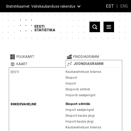
EST
|
ENG
Statistikaamet: Väliskaubanduse rakendus
Eesti
Partnerriigid ja territooriumid
PUUKAART
PINDDIAGRAMM
Kaup
JOONDIAGRAMM
KAART
Kaubavahetuse bilanss
EESTI
Infograafikud
Eksport
Import
Selgitused
Ekspordi sihtriik
Impordi saatjariigid
Eksport sihtriiki
RIIKIDEVAHELINE
Import saatjariigist
Eksport kauba järgi
Import kauba järgi
Kaubavahetuse bilanss