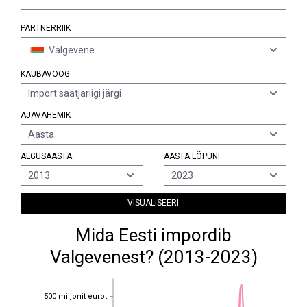
PARTNERRIIK
Valgevene
KAUBAVOOG
Import saatjariigi järgi
AJAVAHEMIK
Aasta
ALGUSAASTA
AASTA LÕPUNI
2013
2023
VISUALISEERI
Mida Eesti impordib
Valgevenest? (2013-2023)
500 miljonit eurot
500 miljonit eurot