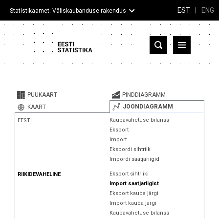
EST
|
ENG
Statistikaamet: Väliskaubanduse rakendus
Eesti
Partnerriigid ja territooriumid
PUUKAART
PINDDIAGRAMM
Kaup
JOONDIAGRAMM
KAART
Kaubavahetuse bilanss
EESTI
Infograafikud
Eksport
Import
Selgitused
Ekspordi sihtriik
Impordi saatjariigid
Eksport sihtriiki
RIIKIDEVAHELINE
Import saatjariigist
Eksport kauba järgi
Import kauba järgi
Kaubavahetuse bilanss