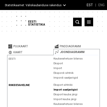
EST
|
ENG
Statistikaamet: Väliskaubanduse rakendus
Eesti
Partnerriigid ja territooriumid
PUUKAART
PINDDIAGRAMM
Kaup
JOONDIAGRAMM
KAART
Kaubavahetuse bilanss
EESTI
Infograafikud
Eksport
Import
Selgitused
Ekspordi sihtriik
Impordi saatjariigid
Eksport sihtriiki
RIIKIDEVAHELINE
Import saatjariigist
Eksport kauba järgi
Import kauba järgi
Kaubavahetuse bilanss