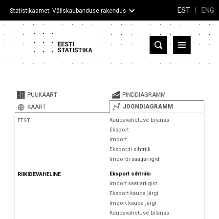
EST
|
ENG
Statistikaamet: Väliskaubanduse rakendus
Eesti
Partnerriigid ja territooriumid
PUUKAART
PINDDIAGRAMM
Kaup
JOONDIAGRAMM
KAART
Kaubavahetuse bilanss
EESTI
Infograafikud
Eksport
Import
Selgitused
Ekspordi sihtriik
Impordi saatjariigid
Eksport sihtriiki
RIIKIDEVAHELINE
Import saatjariigist
Eksport kauba järgi
Import kauba järgi
Kaubavahetuse bilanss