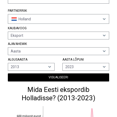
PARTNERRIIK
Holland
KAUBAVOOG
Eksport
AJAVAHEMIK
Aasta
ALGUSAASTA
AASTA LÕPUNI
2013
2023
VISUALISEERI
Mida Eesti ekspordib
Holladisse? (2013-2023)
600 miljonit eurot
600 miljonit eurot