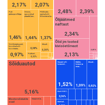
2,17%
2,07%
2,48%
2,39%
Puit
Vineer,
Pikikiudu
pidevprofiiliga
spoonitud
saetud või
plaadid jms...
lõhestatud ja...
Õlijäätmed
naftast
2,34%
1,46%
1,44%
1,37%
Õlid jm tooted
Töötlemata puit,
Muud...
kivisöetõrvast
kooritud või
0,38%
koorimata...
0,30%
0,85%
2,13%
0,97%
Puidust...
0,32%
Sõiduautod
Rauast või
Malmi,
Muud...
terasest...
terase ja
raua...
1,52%
1,09%
0,92%
5,16%
Kuni 300 l...
0,36%
Mootorsõidukite
Haagised ja...
osad
Kaetud...