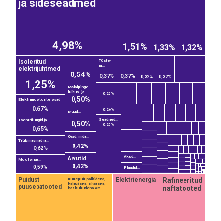
ja sideseadmed
4,98%
1,51%
1,33%
1,32%
Isoleritud
Tõste-
ja...
elektrijuhtmed
0,54%
0,37%
0,37%
0,32%
0,32%
1,25%
Madalpinge
lülitus- ja...
0,27%
0,50%
Elektrimootorite osad
0,67%
0,26%
Muud...
Seadmed...
Tsentrifuugid ja...
0,50%
0,25%
0,65%
Osad, mida...
Trükimasinad ja...
0,42%
0,62%
Akud...
Arvutid
Mootoriga...
0,42%
0,59%
Plaadid...
Rafineeritud
Puidust
Elektrienergia
Küttepuit palkidena,
halgudena, okstena,
puusepatooted
naftatooted
haokubudena vm...