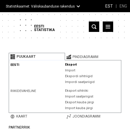
EST
|
ENG
Statistikaamet: Väliskaubanduse rakendus
Eesti
Partnerriigid ja territooriumid
PUUKAART
PINDDIAGRAMM
Kaup
Eksport
EESTI
Import
Infograafikud
Ekspordi sihtriigid
Impordi saatjariigid
Selgitused
Eksport sihtriiki
RIIKIDEVAHELINE
Import saatjariigist
Eksport kauba järgi
Import kauba järgi
KAART
JOONDIAGRAMM
PARTNERRIIK