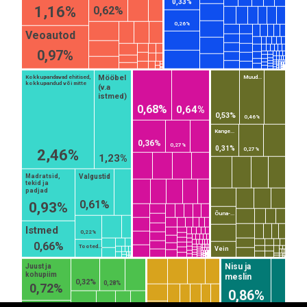
0,33%
1,16%
0,62%
0,26%
Veoautod
0,97%
Mööbel
Kokkupandavad ehitised,
Muud...
kokkupandud või mitte
(v.a
istmed)
0,68%
0,64%
0,53%
0,46%
Kange...
0,36%
0,27%
0,31%
0,27%
2,46%
1,23%
Valgustid
Madratsid,
tekid ja
padjad
0,61%
0,93%
Õuna-...
Istmed
0,22%
EST
|
ENG
0,66%
Tooted...
Vein
Nisu ja
Juust ja
kohupiim
meslin
0,32%
0,28%
0,72%
0,86%