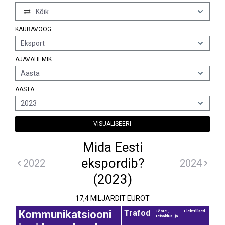
Kõik
KAUBAVOOG
Eksport
AJAVAHEMIK
Aasta
AASTA
2023
VISUALISEERI
Mida Eesti
ekspordib?
2022
2024
(2023)
17,4 MILJARDIT EUROT
Trafod
Kommunikatsiooni
Tõste-,
Elektrilised...
teisaldus- ja...