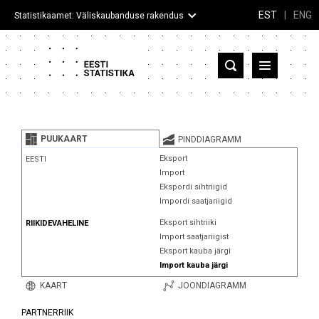
EST
|
ENG
Statistikaamet: Väliskaubanduse rakendus
Eesti
Partnerriigid ja territooriumid
PUUKAART
PINDDIAGRAMM
Kaup
Eksport
EESTI
Import
Infograafikud
Ekspordi sihtriigid
Impordi saatjariigid
Selgitused
Eksport sihtriiki
RIIKIDEVAHELINE
Import saatjariigist
Eksport kauba järgi
Import kauba järgi
KAART
JOONDIAGRAMM
PARTNERRIIK