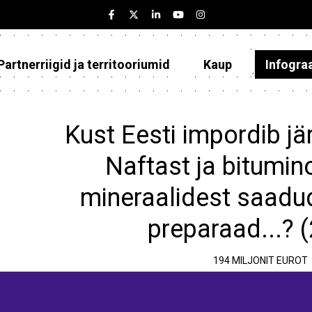
Partnerriigid ja territooriumid
Kaup
Infogra
Eesti
Partnerriigid ja territooriumid
Kust Eesti impordib jä
Kaup
Naftast ja bitumi
Infograafikud
mineraalidest saadud
Selgitused
preparaad...? 
194 MILJONIT EUROT