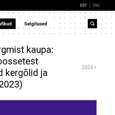
EST
|
ENG
afikud
Selgitused
rgmist kaupa:
noossetest
2024
 kergõlid ja
(2023)