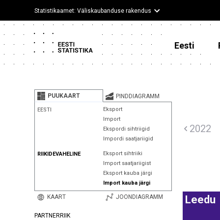
Statistikaamet: Väliskaubanduse rakendus
Eesti
PUUKAART
PINDDIAGRAMM
Eksport
EESTI
Import
2022
Ekspordi sihtriigid
Impordi saatjariigid
Eksport sihtriiki
RIIKIDEVAHELINE
Import saatjariigist
Eksport kauba järgi
Import kauba järgi
KAART
JOONDIAGRAMM
Leedu
PARTNERRIIK