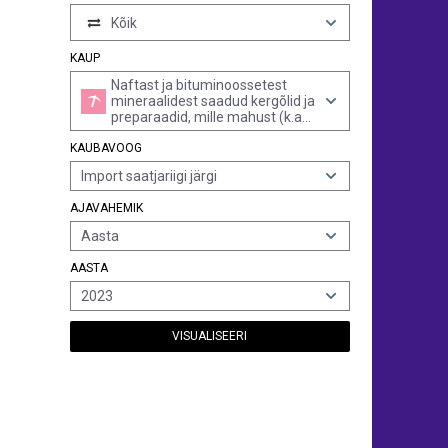
Kõik
KAUP
Naftast ja bituminoossetest
mineraalidest saadud kergõlid ja
preparaadid, mille mahust (k.a
kaod) 90% ja rohkem
KAUBAVOOG
destilleerub 210°c juures astm d
86 meetodi järgi
Import saatjariigi järgi
AJAVAHEMIK
Aasta
AASTA
2023
VISUALISEERI