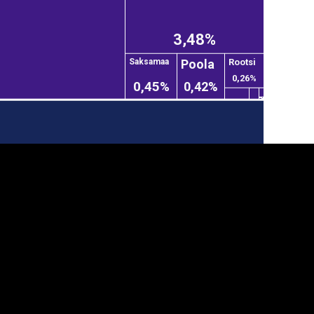
3,48%
Poola
Rootsi
Saksamaa
0,26%
0,45%
0,42%
anner
üpsiste sätted