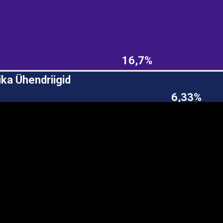
EST
|
ENG
16,7%
ka Ühendriigid
6,33%
Manner
Partner
M
DETAILSUS
VÄRV
K
Infograafikud
erritooriumid
Selgitused