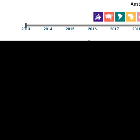
Aast
EST
|
ENG
2013
2014
2015
2016
2017
201
Aast
2013
2014
2015
2016
2017
201
Y-
Manner
TELG
K
Infograafikud
erritooriumid
Selgitused
Tagasiside