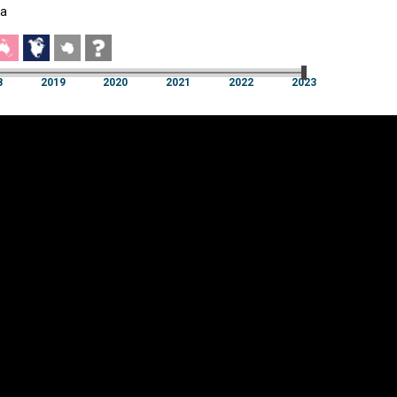
a
8
2019
2020
2021
2022
2023
a
8
2019
2020
2021
2022
2023
üpsiste sätted