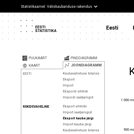
Statistikaamet: Väliskaubanduse rakendus
Eesti
PUUKAART
PINDDIAGRAMM
JOONDIAGRAMM
KAART
Kaubavahetuse bilanss
EESTI
Eksport
Import
Ekspordi sihtriik
Impordi saatjariigid
1 000 mi
1 000 mi
Eksport sihtriiki
RIIKIDEVAHELINE
Import saatjariigist
Eksport kauba järgi
Import kauba järgi
900 mi
900 mi
Kaubavahetuse bilanss