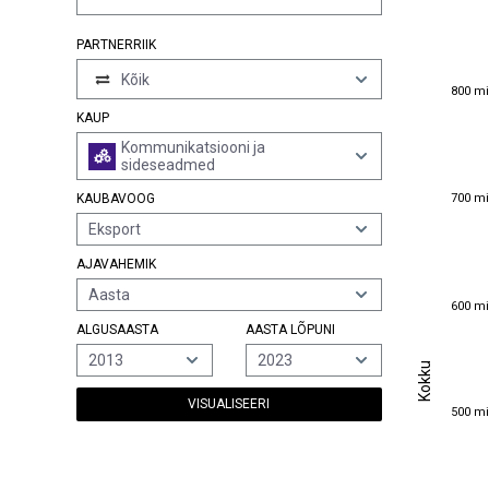
PARTNERRIIK
Kõik
800 mi
800 mi
KAUP
Kommunikatsiooni ja
sideseadmed
700 mi
700 mi
KAUBAVOOG
Eksport
AJAVAHEMIK
Aasta
600 mi
600 mi
ALGUSAASTA
AASTA LÕPUNI
2013
2023
Kokku
Kokku
VISUALISEERI
500 mi
500 mi