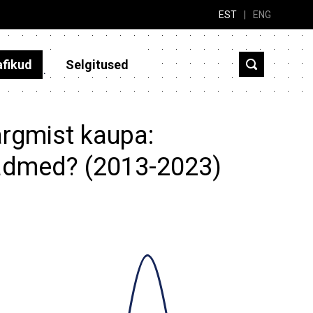
EST
|
ENG
afikud
Selgitused
ärgmist kaupa:
admed? (2013-2023)