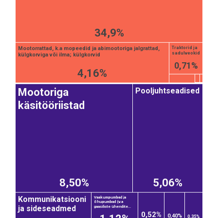
34,9%
Mootorrattad, k.a mopeedid ja abimootoriga jalgrattad,
Traktorid ja
sadulveokid
külgkorviga või ilma; külgkorvid
0,71%
4,16%
Pooljuhtseadised
Mootoriga
käsitööriistad
8,50%
5,06%
Kommunikatsiooni
Vaakumpumbad ja
õhupumbad (v.a
ja sideseadmed
gaasiliste ühendite...
0,52%
0,40%
0,35%