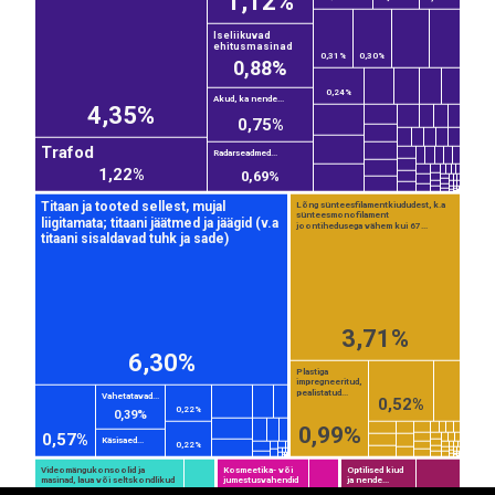
1,12%
Iseliikuvad
ehitusmasinad
0,31%
0,30%
0,88%
0,24%
Akud, ka nende...
4,35%
0,75%
Trafod
Radarseadmed...
1,22%
0,69%
Titaan ja tooted sellest, mujal
Lõng sünteesfilamentkiududest, k.a
sünteesmonofilament
liigitamata; titaani jäätmed ja jäägid (v.a
joontihedusega vähem kui 67...
titaani sisaldavad tuhk ja sade)
3,71%
6,30%
Plastiga
EST
|
ENG
impregneeritud,
pealistatud...
Vahetatavad...
0,52%
0,22%
0,39%
0,99%
0,57%
Käsisaed...
0,22%
Videomängukonsoolid ja
Kosmeetika- või
Optilised kiud
masinad, laua või seltskondlikud
jumestusvahendid
ja nende...
mängud, ka piljardilauad...
ja...