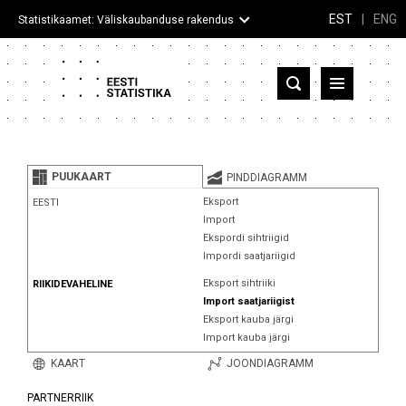
EST
|
ENG
Statistikaamet: Väliskaubanduse rakendus
Eesti
Partnerriigid ja territooriumid
PUUKAART
PINDDIAGRAMM
Kaup
Eksport
EESTI
Import
Infograafikud
Ekspordi sihtriigid
Impordi saatjariigid
Selgitused
Eksport sihtriiki
RIIKIDEVAHELINE
Import saatjariigist
Eksport kauba järgi
Import kauba järgi
KAART
JOONDIAGRAMM
PARTNERRIIK