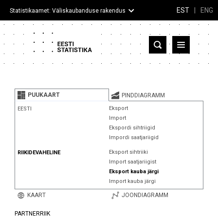
EST
|
ENG
Statistikaamet: Väliskaubanduse rakendus
Eesti
Partnerriigid ja territooriumid
PUUKAART
PINDDIAGRAMM
Kaup
Eksport
EESTI
Import
Infograafikud
Ekspordi sihtriigid
Impordi saatjariigid
Selgitused
Eksport sihtriiki
RIIKIDEVAHELINE
Import saatjariigist
Eksport kauba järgi
Import kauba järgi
KAART
JOONDIAGRAMM
PARTNERRIIK