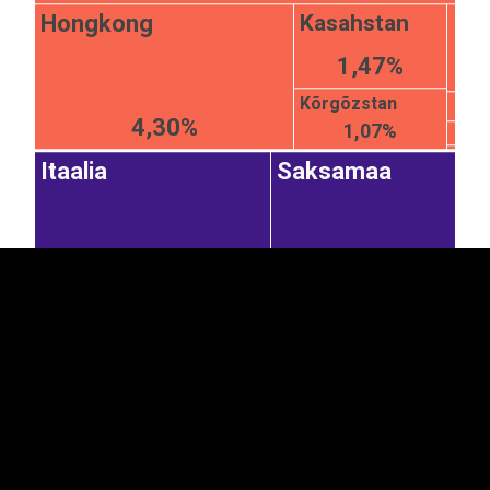
Hongkong
Kasahstan
1,47%
Kõrgõzstan
4,30%
1,07%
EST
|
ENG
Itaalia
Saksamaa
9,09%
7,08%