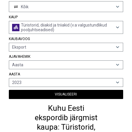
Kõik
KAUP
Türistorid, diiakid ja triiakid (v.a valgustundlikud
pooljuhtseadised)
KAUBAVOOG
Eksport
AJAVAHEMIK
Aasta
AASTA
2023
VISUALISEERI
Kuhu Eesti
ekspordib järgmist
kaupa: Türistorid,