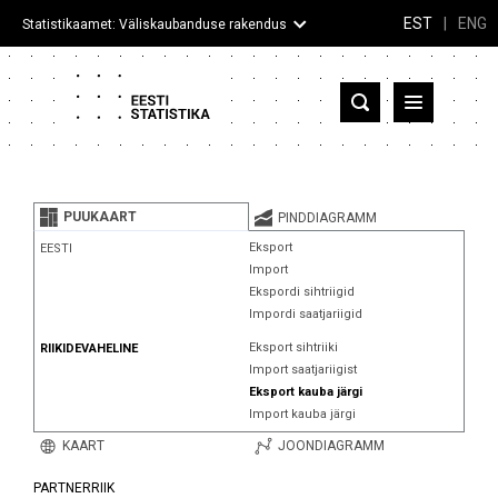
EST
|
ENG
Statistikaamet: Väliskaubanduse rakendus
Eesti
Partnerriigid ja territooriumid
PUUKAART
PINDDIAGRAMM
Kaup
Eksport
EESTI
Import
Infograafikud
Ekspordi sihtriigid
Impordi saatjariigid
Selgitused
Eksport sihtriiki
RIIKIDEVAHELINE
Import saatjariigist
Eksport kauba järgi
Import kauba järgi
KAART
JOONDIAGRAMM
PARTNERRIIK