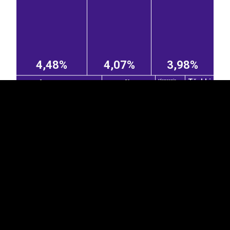
EST
|
ENG
4,48%
4,07%
3,98%
Tšehhi
Poola
Itaalia
Hispaania
1,87%
1,03%
0,99%
Šveits
Austria
Island
3,94%
0,54%
Leedu
0,96%
0,37%
0,37%
Ungari
Iirimaa
Belgia
0,35%
0,21%
2,79%
0,92%
Kreeka