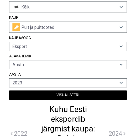
Kõik
KAUP
Puit ja puittooted
KAUBAVOOG
Eksport
AJAVAHEMIK
Aasta
AASTA
2023
VISUALISEERI
Kuhu Eesti
ekspordib
järgmist kaupa:
2022
2024