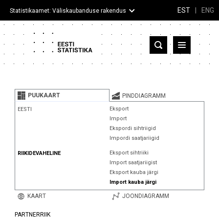
EST
|
ENG
Statistikaamet: Väliskaubanduse rakendus
Eesti
Partnerriigid ja territooriumid
PUUKAART
PINDDIAGRAMM
Kaup
Eksport
EESTI
Import
Infograafikud
Ekspordi sihtriigid
Impordi saatjariigid
Selgitused
Eksport sihtriiki
RIIKIDEVAHELINE
Import saatjariigist
Eksport kauba järgi
Import kauba järgi
KAART
JOONDIAGRAMM
PARTNERRIIK