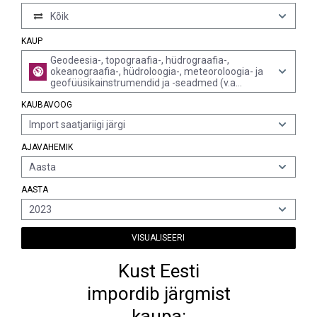
Kõik
KAUP
Geodeesia-, topograafia-, hüdrograafia-,
okeanograafia-, hüdroloogia-, meteoroloogia- ja
geofüüsikainstrumendid ja -seadmed (v.a
kompassid, kaugusmõõturid, teodoliidid,
KAUBAVOOG
tahhümeetrid, nivelliirid ja fotogramm-
meetrilised mõõdistamise instrumendid ja
Import saatjariigi järgi
seadmed)
AJAVAHEMIK
Aasta
AASTA
2023
VISUALISEERI
Kust Eesti
impordib järgmist
kaupa: