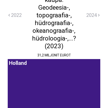
Geodeesia-,
topograafia-,
2022
2024
hüdrograafia-,
okeanograafia-,
hüdroloogia-,...?
(2023)
31,2 MILJONIT EUROT
Holland