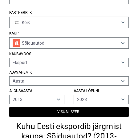
PARTNERRIIK
Kõik
KAUP
Sõiduautod
KAUBAVOOG
Eksport
AJAVAHEMIK
Aasta
ALGUSAASTA
AASTA LÕPUNI
2013
2023
VISUALISEERI
Kuhu Eesti ekspordib järgmist
kaupa: Sõiduautod? (2013-