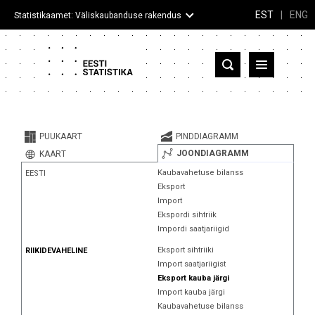
EST
|
ENG
Statistikaamet: Väliskaubanduse rakendus
Eesti
Partnerriigid ja territooriumid
PUUKAART
PINDDIAGRAMM
Kaup
JOONDIAGRAMM
KAART
Kaubavahetuse bilanss
EESTI
Infograafikud
Eksport
Import
Selgitused
Ekspordi sihtriik
Impordi saatjariigid
Eksport sihtriiki
RIIKIDEVAHELINE
Import saatjariigist
Eksport kauba järgi
Import kauba järgi
Kaubavahetuse bilanss