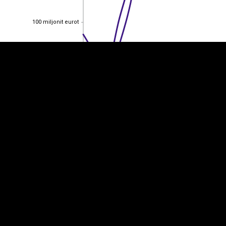
100 miljonit eurot
100 miljonit eurot
80 miljonit eurot
80 miljonit eurot
60 miljonit eurot
60 miljonit eurot
40 miljonit eurot
40 miljonit eurot
20 miljonit eurot
20 miljonit eurot
0
0