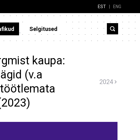
EST
|
ENG
afikud
Selgitused
rgmist kaupa:
äägid (v.a
2024
etöötlemata
(2023)