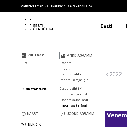
Statistikaamet: Väliskaubanduse rakendus
Eesti
PUUKAART
PINDDIAGRAMM
Eksport
EESTI
Import
2022
Ekspordi sihtriigid
Impordi saatjariigid
Eksport sihtriiki
RIIKIDEVAHELINE
Import saatjariigist
Eksport kauba järgi
Import kauba järgi
KAART
JOONDIAGRAMM
Venem
PARTNERRIIK