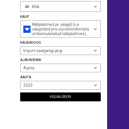
Kõik
KAUP
Niklijäätmed ja -jäägid (v.a
valuplokid jms survetöötlemata
ümbersulatatud niklijäätmed ja -
jäägid, niklit sisaldavad tuhk ja
KAUBAVOOG
sade ning galvaanielementide,
patareide ja elektriakude
Import saatjariigi järgi
jäätmed ja jäägid)
AJAVAHEMIK
Aasta
AASTA
2023
VISUALISEERI