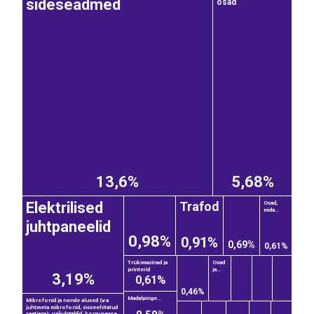
sideseadmed
osad
13,6%
5,68%
Trafod
Elektrilised
Osad,
mida...
juhtpaneelid
0,98%
0,91%
0,69%
0,61%
Trükimasinad ja
Osad
printerid
ja...
3,19%
0,61%
0,46%
Madalpinge...
Mikrofonid ja nende alused (v.a
juhtmeta mikrofonid, sisseehitatud
saatjaga); valjuhääldid, korpusesse...