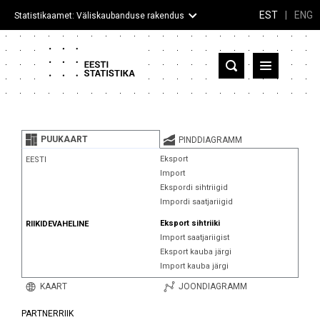
EST
|
ENG
Statistikaamet: Väliskaubanduse rakendus
Eesti
Partnerriigid ja territooriumid
PUUKAART
PINDDIAGRAMM
Kaup
Eksport
EESTI
Import
Infograafikud
Ekspordi sihtriigid
Impordi saatjariigid
Selgitused
Eksport sihtriiki
RIIKIDEVAHELINE
Import saatjariigist
Eksport kauba järgi
Import kauba järgi
KAART
JOONDIAGRAMM
PARTNERRIIK