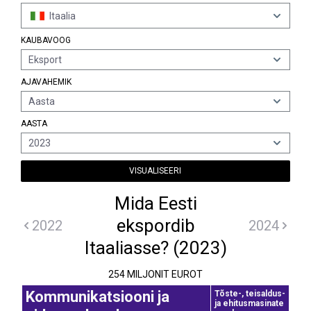
Itaalia
KAUBAVOOG
Eksport
AJAVAHEMIK
Aasta
AASTA
2023
VISUALISEERI
Mida Eesti
ekspordib
2022
2024
Itaaliasse? (2023)
254 MILJONIT EUROT
Kommunikatsiooni ja
Tõste-, teisaldus-
ja ehitusmasinate