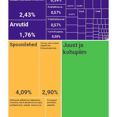
0,59%
0,29%
0,28%
Ringhäälingu ja...
Kuul-...
Osad...
0,57%
2,43%
0,23%
Trükilülitused
Arvutid
0,57%
Tsentrifuugid ja...
1,76%
0,50%
Spoonilehed
Juust ja
Vineer, spoonitud
plaadid jms
kihtpuitmaterjal...
kohupiim
4,09%
2,90%
Küttepuit palkidena, halgudena,
Presspuit
okstena, haokubudena vm kujul;
plokkide,
puitlaastud ja -pilpad; saepuru ja...
plaatide...