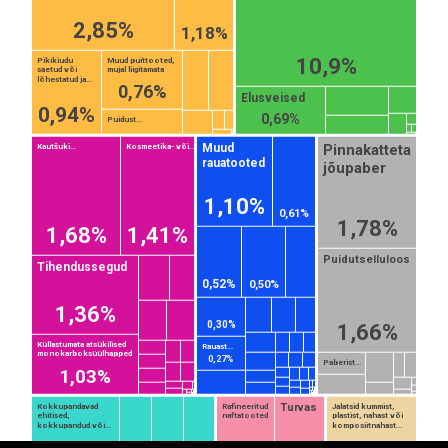
2,85%
1,18%
10,9%
Pikikiudu
Muud puittooted,
saetud või
mujal liigitamata
lõhestatud ja...
0,76%
Elusveised
0,94%
0,69%
Puidust...
Pinnakatteta
Muud
Kautšuki...
Kosmeetika- või...
rauatooted
jõupaber
1,10%
0,61%
1,78%
1,68%
1,41%
Puidutselluloos
Tihendussegud
0,52%
0,50%
1,36%
0,30%
1,66%
EST
|
ENG
Küllastumata atsükilised
Rauast...
monokarboksüülhapped
0,27%
Paberist...
1,03%
Turvas
Kokkupandavad
Rafineeritud
Jalatsid kummist,
ehitised,
naftatooted
plastist, nahast või
kokkupandud või...
komposiitnahast...