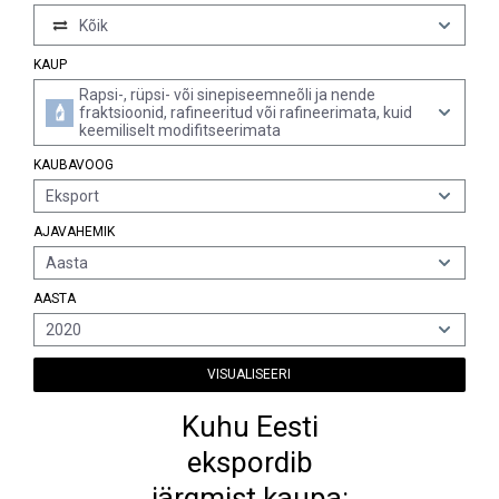
Kõik
KAUP
Rapsi-, rüpsi- või sinepiseemneõli ja nende
fraktsioonid, rafineeritud või rafineerimata, kuid
keemiliselt modifitseerimata
KAUBAVOOG
Eksport
AJAVAHEMIK
Aasta
AASTA
2020
VISUALISEERI
Kuhu Eesti
ekspordib
järgmist kaupa: