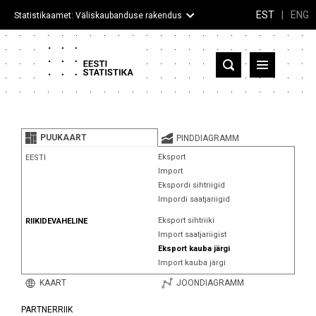
EST
|
ENG
Statistikaamet: Väliskaubanduse rakendus
Eesti
Partnerriigid ja territooriumid
PUUKAART
PINDDIAGRAMM
Kaup
Eksport
EESTI
Import
Infograafikud
Ekspordi sihtriigid
Impordi saatjariigid
Selgitused
Eksport sihtriiki
RIIKIDEVAHELINE
Import saatjariigist
Eksport kauba järgi
Import kauba järgi
KAART
JOONDIAGRAMM
PARTNERRIIK