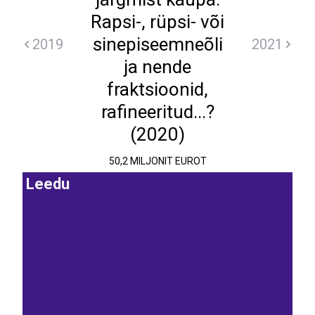
Rapsi-, rüpsi- või
sinepiseemneõli
2019
2021
ja nende
fraktsioonid,
rafineeritud...?
(2020)
50,2 MILJONIT EUROT
Leedu