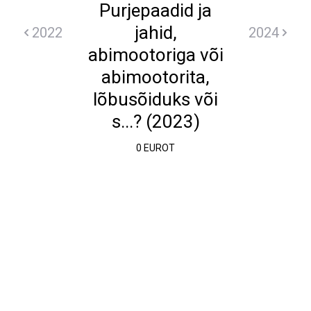
Purjepaadid ja
jahid,
2022
2024
abimootoriga või
abimootorita,
lõbusõiduks või
s...? (2023)
0 EUROT