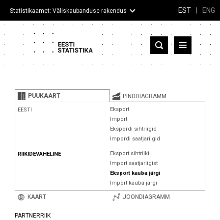
EST
|
ENG
Statistikaamet: Väliskaubanduse rakendus
Eesti
Partnerriigid ja territooriumid
PUUKAART
PINDDIAGRAMM
Kaup
Eksport
EESTI
Import
Infograafikud
Ekspordi sihtriigid
Impordi saatjariigid
Selgitused
Eksport sihtriiki
RIIKIDEVAHELINE
Import saatjariigist
Eksport kauba järgi
Import kauba järgi
KAART
JOONDIAGRAMM
PARTNERRIIK