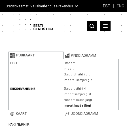
EST
|
ENG
Statistikaamet: Väliskaubanduse rakendus
Eesti
Partnerriigid ja territooriumid
PUUKAART
PINDDIAGRAMM
Kaup
Eksport
EESTI
Import
Infograafikud
Ekspordi sihtriigid
Impordi saatjariigid
Selgitused
Eksport sihtriiki
RIIKIDEVAHELINE
Import saatjariigist
Eksport kauba järgi
Import kauba järgi
KAART
JOONDIAGRAMM
PARTNERRIIK