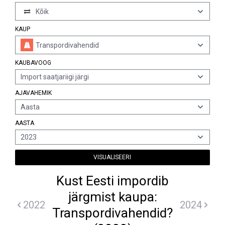
Kõik
KAUP
Transpordivahendid
KAUBAVOOG
Import saatjariigi järgi
AJAVAHEMIK
Aasta
AASTA
2023
VISUALISEERI
Kust Eesti impordib
järgmist kaupa:
2022
2024
Transpordivahendid?