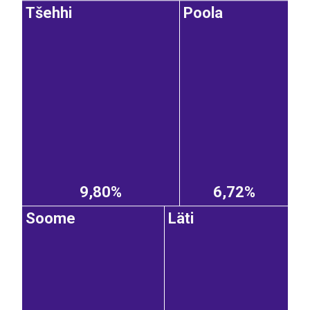
Tšehhi
Poola
9,80%
6,72%
Soome
Läti
EST
|
ENG