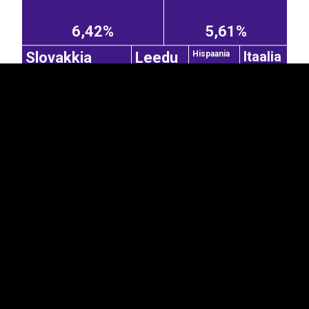
6,42%
5,61%
Itaalia
Slovakkia
Leedu
Hispaania
2,77%
Holland
2,02%
1,81%
1,67%
Austria
Norra
Suurbritannia
2,70%
0,63%
0,58%
Taani
Prantsusmaa
1,64%
0,49%
Belgia
Portugal
2,39%
0,90%
0,37%
Hiina
Türgi
Lõuna-Korea
Ameerika
Ühendriigid
0,40%