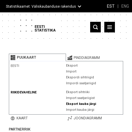
EST
|
ENG
Statistikaamet: Väliskaubanduse rakendus
Eesti
Partnerriigid ja territooriumid
PUUKAART
PINDDIAGRAMM
Kaup
Eksport
EESTI
Import
Infograafikud
Ekspordi sihtriigid
Impordi saatjariigid
Selgitused
Eksport sihtriiki
RIIKIDEVAHELINE
Import saatjariigist
Eksport kauba järgi
Import kauba järgi
KAART
JOONDIAGRAMM
PARTNERRIIK