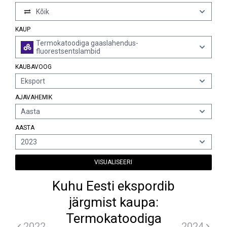
Kõik
KAUP
Termokatoodiga gaaslahendus-
fluorestsentslambid
KAUBAVOOG
Eksport
AJAVAHEMIK
Aasta
AASTA
2023
VISUALISEERI
Kuhu Eesti ekspordib
järgmist kaupa:
Termokatoodiga
2022
2024