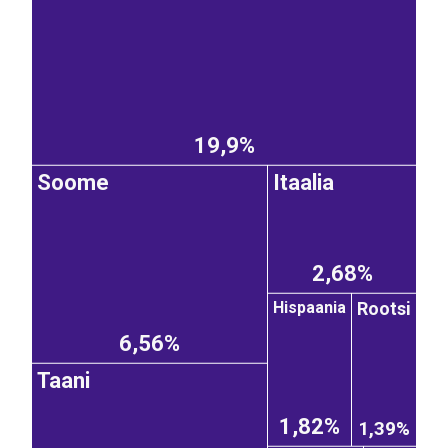
19,9%
Soome
Itaalia
2,68%
Rootsi
Hispaania
6,56%
Taani
1,82%
1,39%