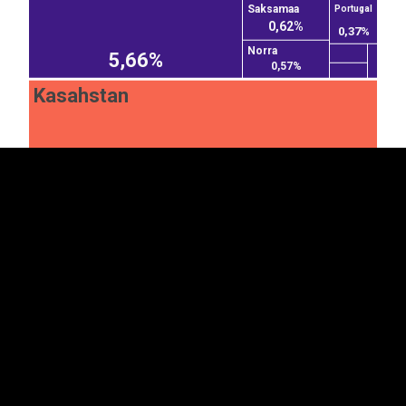
Saksamaa
Portugal
0,62%
0,37%
Norra
5,66%
EST
|
ENG
0,57%
Kasahstan