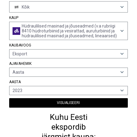
Kõik
KAUP
Hüdraulilised masinad ja jõuseadmed (v.a rubriigi
8410 hüdroturbiinid ja vesirattad, auruturbiinid ja
hüdraulilised masinad ja jõuseadmed, lineaarsed)
KAUBAVOOG
Eksport
AJAVAHEMIK
Aasta
AASTA
2023
VISUALISEERI
Kuhu Eesti
ekspordib
järgmist kaupa: