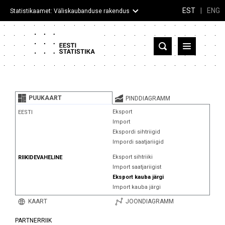
EST
|
ENG
Statistikaamet: Väliskaubanduse rakendus
Eesti
Partnerriigid ja territooriumid
PUUKAART
PINDDIAGRAMM
Kaup
Eksport
EESTI
Import
Infograafikud
Ekspordi sihtriigid
Impordi saatjariigid
Selgitused
Eksport sihtriiki
RIIKIDEVAHELINE
Import saatjariigist
Eksport kauba järgi
Import kauba järgi
KAART
JOONDIAGRAMM
PARTNERRIIK