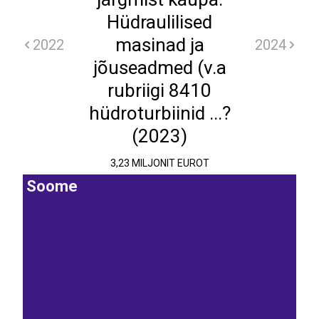
Hüdraulilised
masinad ja
2022
2024
jõuseadmed (v.a
rubriigi 8410
hüdroturbiinid ...?
(2023)
3,23 MILJONIT EUROT
Soome