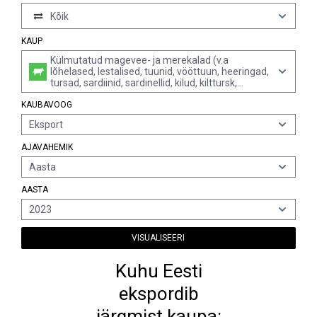
Kõik
KAUP
Külmutatud magevee- ja merekalad (v.a
lõhelased, lestalised, tuunid, vööttuun, heeringad,
tursad, sardiinid, sardinellid, kilud, kilttursk,
põhjaatlandi süsikas, makrell, koerhaid ja teised
KAUBAVOOG
haid, angerjad, kiviahvenad ja merluusid)
Eksport
AJAVAHEMIK
Aasta
AASTA
2023
VISUALISEERI
Kuhu Eesti
ekspordib
järgmist kaupa: