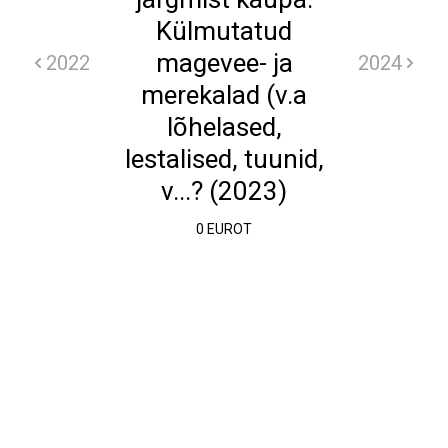
Külmutatud
magevee- ja
2022
2024
merekalad (v.a
lõhelased,
lestalised, tuunid,
v...? (2023)
0 EUROT