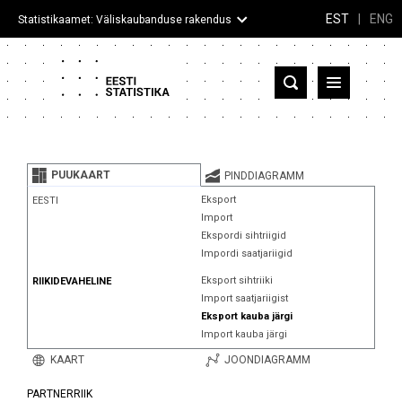
EST
|
ENG
Statistikaamet: Väliskaubanduse rakendus
Eesti
Partnerriigid ja territooriumid
PUUKAART
PINDDIAGRAMM
Kaup
Eksport
EESTI
Import
Infograafikud
Ekspordi sihtriigid
Impordi saatjariigid
Selgitused
Eksport sihtriiki
RIIKIDEVAHELINE
Import saatjariigist
Eksport kauba järgi
Import kauba järgi
KAART
JOONDIAGRAMM
PARTNERRIIK