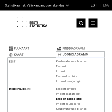
EST
|
ENG
Statistikaamet: Väliskaubanduse rakendus
Eesti
Partnerriigid ja territooriumid
PUUKAART
PINDDIAGRAMM
Kaup
JOONDIAGRAMM
KAART
Kaubavahetuse bilanss
EESTI
Infograafikud
Eksport
Import
Selgitused
Ekspordi sihtriik
Impordi saatjariigid
Eksport sihtriiki
RIIKIDEVAHELINE
Import saatjariigist
Eksport kauba järgi
Import kauba järgi
Kaubavahetuse bilanss