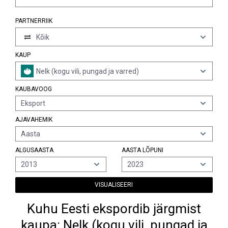
PARTNERRIIK
Kõik
KAUP
Nelk (kogu vili, pungad ja varred)
KAUBAVOOG
Eksport
AJAVAHEMIK
Aasta
ALGUSAASTA
AASTA LÕPUNI
2013
2023
VISUALISEERI
Kuhu Eesti ekspordib järgmist
kaupa: Nelk (kogu vili, pungad ja