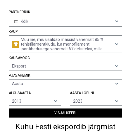
PARTNERRIIK
Kõik
KAUP
Muu riie, mis sisaldab massist vähemalt 85 %
tehisfilamentkiudu, k.a monofilament
joontihedusega vähemalt 67 detsiteksi, mille
ristlõike mistahes läbimõõt ei ületa 1 mm,
KAUBAVOOG
trükitud (v.a eriti tugevast viskooslõngast)
Eksport
AJAVAHEMIK
Aasta
ALGUSAASTA
AASTA LÕPUNI
2013
2023
VISUALISEERI
Kuhu Eesti ekspordib järgmist