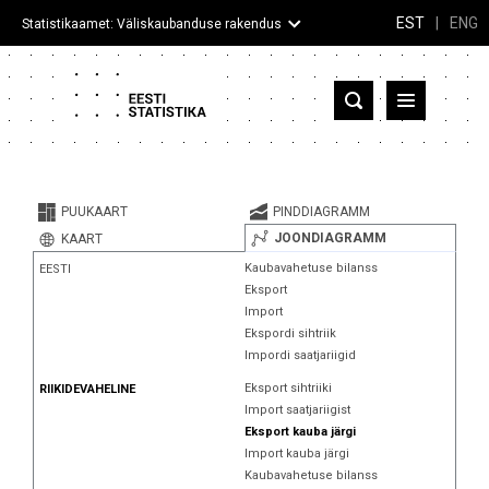
EST
|
ENG
Statistikaamet: Väliskaubanduse rakendus
Eesti
Partnerriigid ja territooriumid
PUUKAART
PINDDIAGRAMM
Kaup
JOONDIAGRAMM
KAART
Kaubavahetuse bilanss
EESTI
Infograafikud
Eksport
Import
Selgitused
Ekspordi sihtriik
Impordi saatjariigid
Eksport sihtriiki
RIIKIDEVAHELINE
Import saatjariigist
Eksport kauba järgi
Import kauba järgi
Kaubavahetuse bilanss