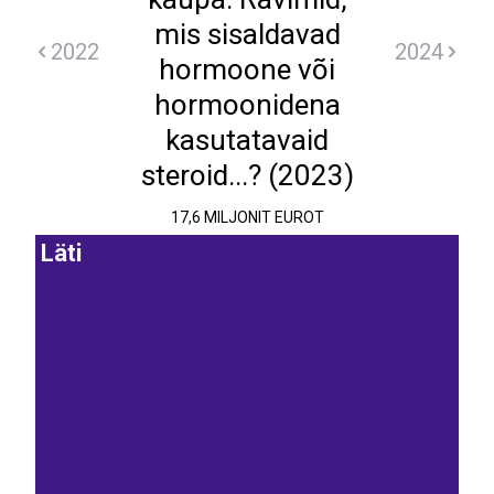
mis sisaldavad
2022
2024
hormoone või
hormoonidena
kasutatavaid
steroid...? (2023)
17,6 MILJONIT EUROT
Läti