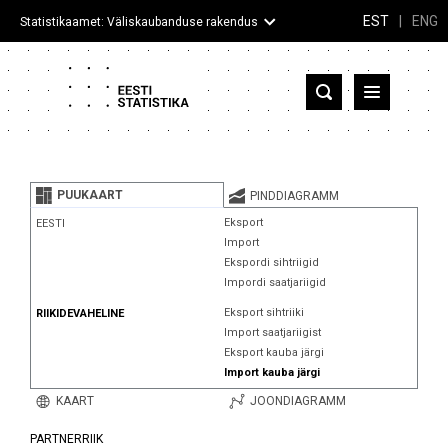
EST
|
ENG
Statistikaamet: Väliskaubanduse rakendus
Eesti
Partnerriigid ja territooriumid
PUUKAART
PINDDIAGRAMM
Kaup
Eksport
EESTI
Import
Infograafikud
Ekspordi sihtriigid
Impordi saatjariigid
Selgitused
Eksport sihtriiki
RIIKIDEVAHELINE
Import saatjariigist
Eksport kauba järgi
Import kauba järgi
KAART
JOONDIAGRAMM
PARTNERRIIK