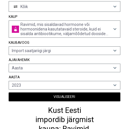
Kõik
KAUP
Ravimid, mis sisaldavad hormoone või
hormoonidena kasutatavaid steroide, kuid ei
sisalda antibiootikume, väljamõõdetud doosidena
(k.a transdermaalse manustamise süsteemi abil
KAUBAVOOG
kasutatavad doosid) või jaemüügipakendis (v.a
ravimid, mis sisaldavad insuliini või neerupealise
Import saatjariigi järgi
koore hormoone, nende derivaate ja
struktuurianalooge)
AJAVAHEMIK
Aasta
AASTA
2023
VISUALISEERI
Kust Eesti
impordib järgmist
kaupa: Ravimid,