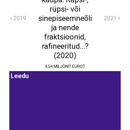
rüpsi- või
sinepiseemneõli
2019
2021
ja nende
fraktsioonid,
rafineeritud...?
(2020)
9,54 MILJONIT EUROT
Leedu