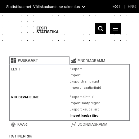
EST
|
ENG
Statistikaamet: Väliskaubanduse rakendus
Eesti
Partnerriigid ja territooriumid
PUUKAART
PINDDIAGRAMM
Kaup
Eksport
EESTI
Import
Infograafikud
Ekspordi sihtriigid
Impordi saatjariigid
Selgitused
Eksport sihtriiki
RIIKIDEVAHELINE
Import saatjariigist
Eksport kauba järgi
Import kauba järgi
KAART
JOONDIAGRAMM
PARTNERRIIK