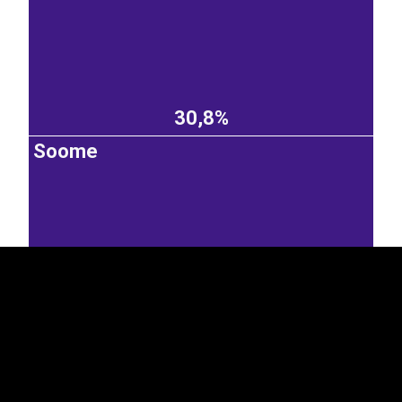
30,8%
Soome
EST
|
ENG
15,3%