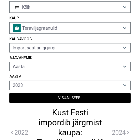
Kõik
KAUP
Teraviljagraanulid
KAUBAVOOG
Import saatjariigi järgi
AJAVAHEMIK
Aasta
AASTA
2023
VISUALISEERI
Kust Eesti
impordib järgmist
kaupa:
2022
2024