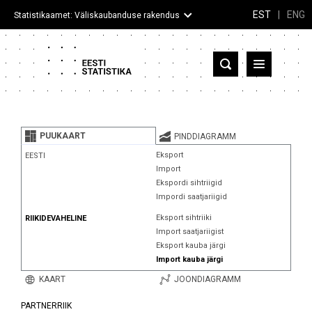
EST
|
ENG
Statistikaamet: Väliskaubanduse rakendus
Eesti
Partnerriigid ja territooriumid
PUUKAART
PINDDIAGRAMM
Kaup
Eksport
EESTI
Import
Infograafikud
Ekspordi sihtriigid
Impordi saatjariigid
Selgitused
Eksport sihtriiki
RIIKIDEVAHELINE
Import saatjariigist
Eksport kauba järgi
Import kauba järgi
KAART
JOONDIAGRAMM
PARTNERRIIK