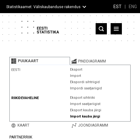
EST
|
ENG
Statistikaamet: Väliskaubanduse rakendus
Eesti
Partnerriigid ja territooriumid
PUUKAART
PINDDIAGRAMM
Kaup
Eksport
EESTI
Import
Infograafikud
Ekspordi sihtriigid
Impordi saatjariigid
Selgitused
Eksport sihtriiki
RIIKIDEVAHELINE
Import saatjariigist
Eksport kauba järgi
Import kauba järgi
KAART
JOONDIAGRAMM
PARTNERRIIK