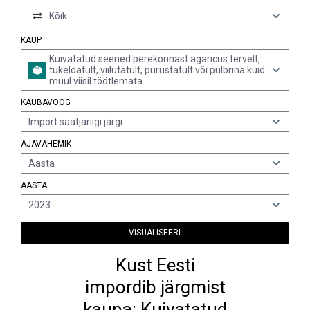
Kõik
KAUP
Kuivatatud seened perekonnast agaricus tervelt,
tükeldatult, viilutatult, purustatult või pulbrina kuid
muul viisil töötlemata
KAUBAVOOG
Import saatjariigi järgi
AJAVAHEMIK
Aasta
AASTA
2023
VISUALISEERI
Kust Eesti
impordib järgmist
kaupa: Kuivatatud