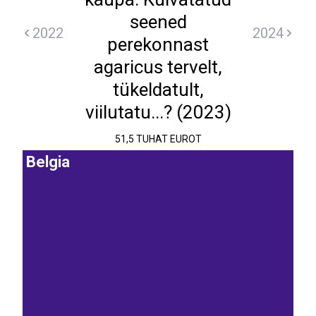
seened
2022
2024
perekonnast
agaricus tervelt,
tükeldatult,
viilutatu...? (2023)
51,5 TUHAT EUROT
Belgia