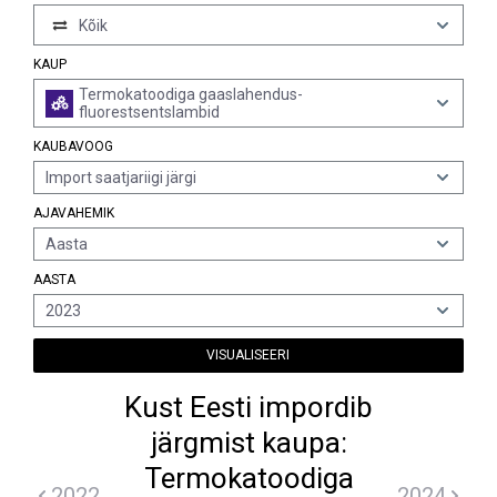
Kõik
KAUP
Termokatoodiga gaaslahendus-
fluorestsentslambid
KAUBAVOOG
Import saatjariigi järgi
AJAVAHEMIK
Aasta
AASTA
2023
VISUALISEERI
Kust Eesti impordib
järgmist kaupa:
Termokatoodiga
2022
2024