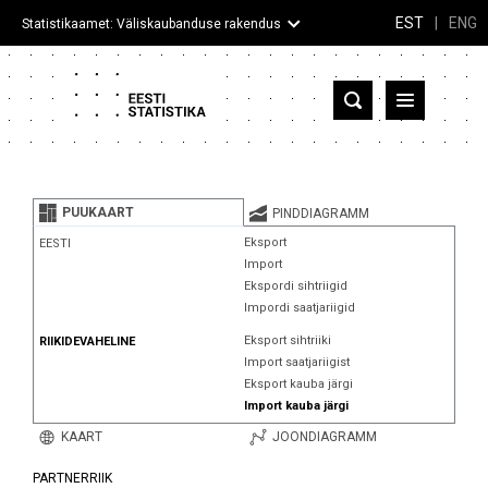
EST
|
ENG
Statistikaamet: Väliskaubanduse rakendus
Eesti
Partnerriigid ja territooriumid
PUUKAART
PINDDIAGRAMM
Kaup
Eksport
EESTI
Import
Infograafikud
Ekspordi sihtriigid
Impordi saatjariigid
Selgitused
Eksport sihtriiki
RIIKIDEVAHELINE
Import saatjariigist
Eksport kauba järgi
Import kauba järgi
KAART
JOONDIAGRAMM
PARTNERRIIK