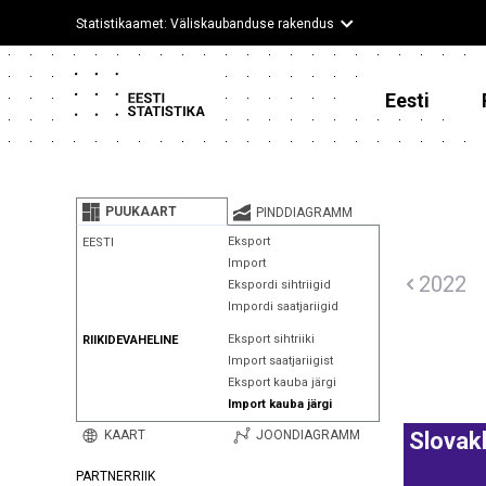
Statistikaamet: Väliskaubanduse rakendus
Eesti
PUUKAART
PINDDIAGRAMM
Eksport
EESTI
Import
2022
Ekspordi sihtriigid
Impordi saatjariigid
Eksport sihtriiki
RIIKIDEVAHELINE
Import saatjariigist
Eksport kauba järgi
Import kauba järgi
KAART
JOONDIAGRAMM
Slovak
PARTNERRIIK