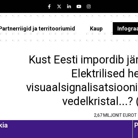
Partnerriigid ja territooriumid
Kaup
Infogra
Eesti
Partnerriigid ja territooriumid
Kust Eesti impordib jä
Kaup
Elektrilised he
Infograafikud
visuaalsignalisatsioo
Selgitused
vedelkristal...?
2,67 MILJONIT EUROT
kia