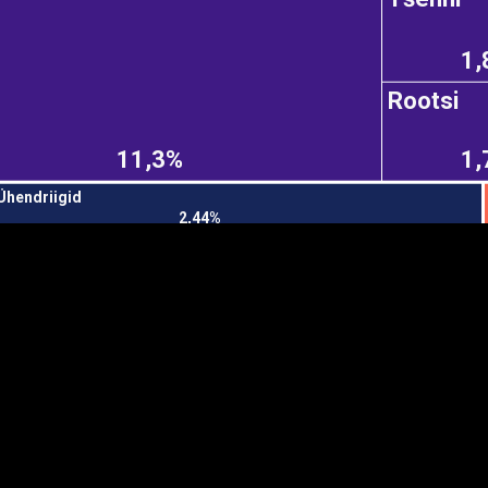
1,
Rootsi
EST
|
ENG
11,3%
1,
Ühendriigid
2,44%
Manner
Partner
M
DETAILSUS
VÄRV
K
Infograafikud
erritooriumid
Selgitused