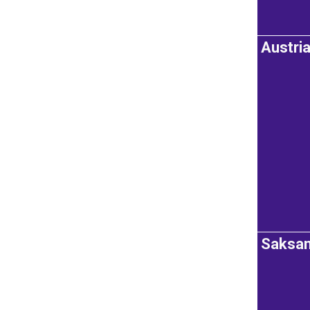
Austri
Saksa