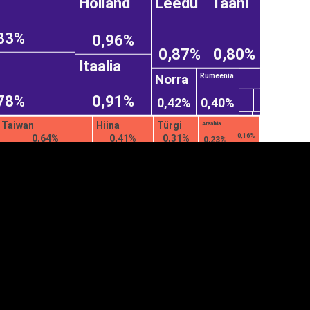
Holland
Leedu
Taani
83%
0,96%
0,87%
0,80%
Itaalia
Norra
Rumeenia
78%
0,91%
0,42%
0,40%
Taiwan
Hiina
Türgi
Araabia...
0,16%
0,64%
0,41%
0,31%
0,23%
anner
üpsiste sätted