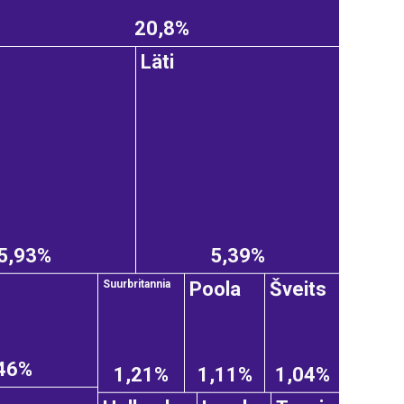
20,8%
Läti
5,93%
5,39%
Poola
Šveits
Suurbritannia
46%
1,21%
1,11%
1,04%