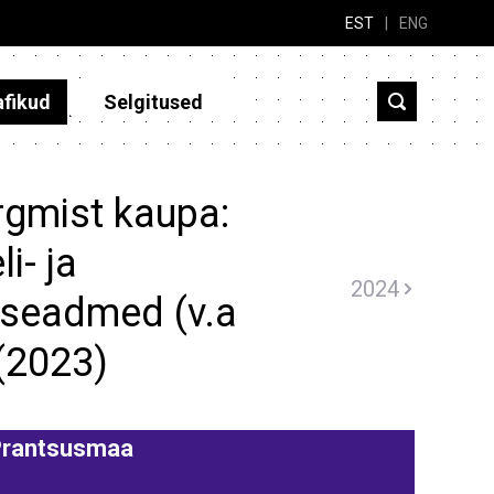
EST
|
ENG
afikud
Selgitused
rgmist kaupa:
li- ja
2024
niseadmed (v.a
 (2023)
Prantsusmaa