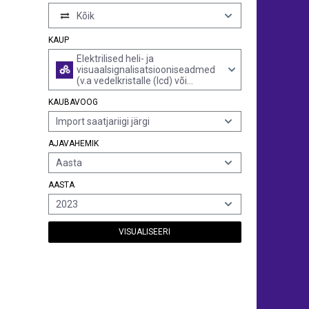
Kõik
KAUP
Elektrilised heli- ja
visuaalsignalisatsiooniseadmed
(v.a vedelkristalle (lcd) või
valgusdioode (led) sisaldavad
KAUBAVOOG
näitpaneelid, valve- või
tuletõrjesignalisatsiooniseadmed
Import saatjariigi järgi
jms ning seadmed jalgratastele
ja mootorsõidukitele või
AJAVAHEMIK
liikluskorralduseks)
Aasta
AASTA
2023
VISUALISEERI