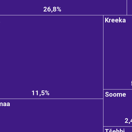
26,8%
a
Kreeka
11,5%
Soome
maa
2,
Tšehhi