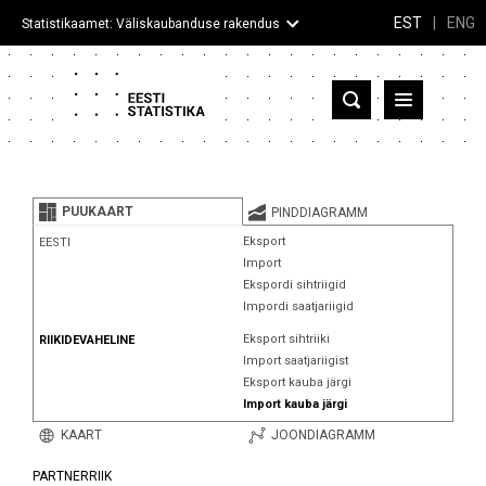
EST
|
ENG
Statistikaamet: Väliskaubanduse rakendus
Eesti
Partnerriigid ja territooriumid
PUUKAART
PINDDIAGRAMM
Kaup
Eksport
EESTI
Import
Infograafikud
Ekspordi sihtriigid
Impordi saatjariigid
Selgitused
Eksport sihtriiki
RIIKIDEVAHELINE
Import saatjariigist
Eksport kauba järgi
Import kauba järgi
KAART
JOONDIAGRAMM
PARTNERRIIK