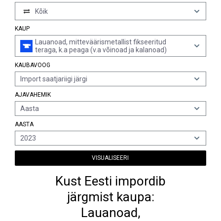
Kõik
KAUP
Lauanoad, mitteväärismetallist fikseeritud
teraga, k.a peaga (v.a võinoad ja kalanoad)
KAUBAVOOG
Import saatjariigi järgi
AJAVAHEMIK
Aasta
AASTA
2023
VISUALISEERI
Kust Eesti impordib
järgmist kaupa:
Lauanoad,