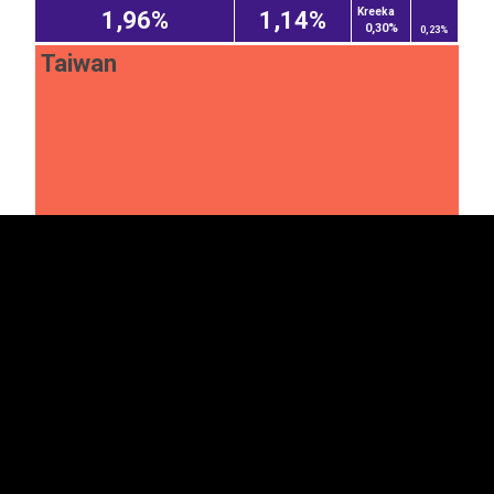
Kreeka
1,96%
1,14%
0,30%
0,23%
Taiwan
EST
|
ENG