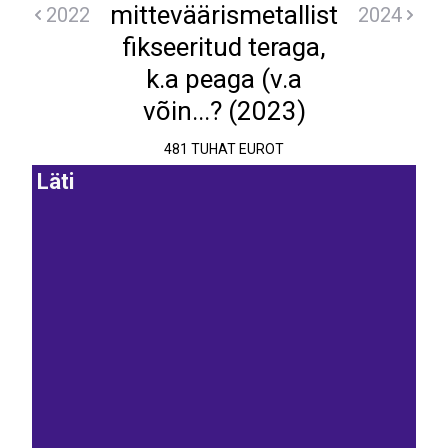
mitteväärismetallist
2022
2024
fikseeritud teraga,
k.a peaga (v.a
võin...? (2023)
481 TUHAT EUROT
Läti