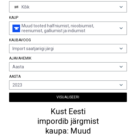
Kõik
KAUP
Muud tooted halfniumist, nioobiumist,
reeniumist, galliumist ja indiumist
KAUBAVOOG
Import saatjariigi järgi
AJAVAHEMIK
Aasta
AASTA
2023
VISUALISEERI
Kust Eesti
impordib järgmist
kaupa: Muud