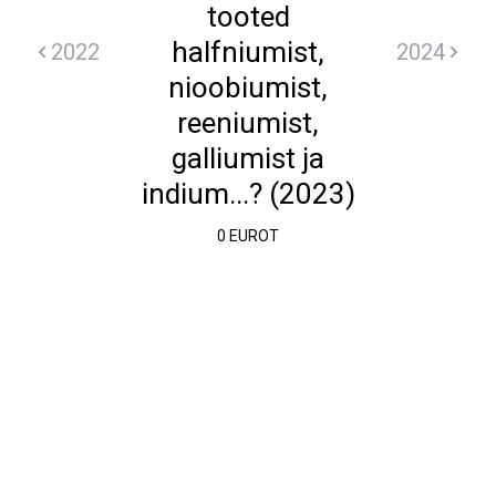
tooted
halfniumist,
2022
2024
nioobiumist,
reeniumist,
galliumist ja
indium...? (2023)
0 EUROT