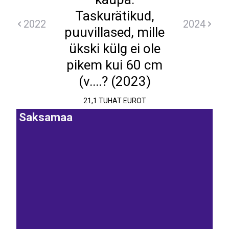
Taskurätikud,
2022
2024
puuvillased, mille
ükski külg ei ole
pikem kui 60 cm
(v....? (2023)
21,1 TUHAT EUROT
Saksamaa