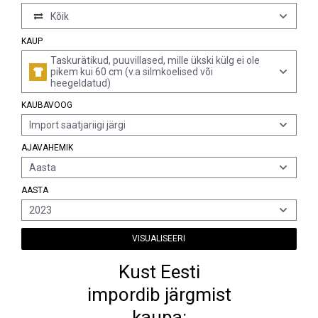
Kõik
KAUP
Taskurätikud, puuvillased, mille ükski külg ei ole
pikem kui 60 cm (v.a silmkoelised või
heegeldatud)
KAUBAVOOG
Import saatjariigi järgi
AJAVAHEMIK
Aasta
AASTA
2023
VISUALISEERI
Kust Eesti
impordib järgmist
kaupa: