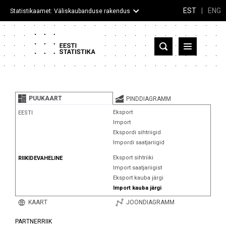
EST
|
ENG
Statistikaamet: Väliskaubanduse rakendus
Eesti
Partnerriigid ja territooriumid
PUUKAART
PINDDIAGRAMM
Kaup
Eksport
EESTI
Import
Infograafikud
Ekspordi sihtriigid
Impordi saatjariigid
Selgitused
Eksport sihtriiki
RIIKIDEVAHELINE
Import saatjariigist
Eksport kauba järgi
Import kauba järgi
KAART
JOONDIAGRAMM
PARTNERRIIK