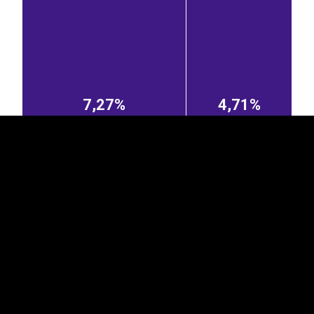
EST
|
ENG
7,27%
4,71%
Tšehhi
Rootsi
Ungari
Bulgaaria
Ukraina
0,57%
0,56%
1,27%
0,47%
Belgia
Itaalia
2,41%
0,44%
0,85%
Prantsusmaa
0,38%
0,36%
Holland
0,41%
Moldova
0,19%
Rumeenia
1,45%
0,81%
0,38%
Kreeka
Saudi Araabia
Kõrgõzstan
Tšiili
Brasiilia
0,35%
0,26%
1,42%
2,07%
Costa...
0,27%