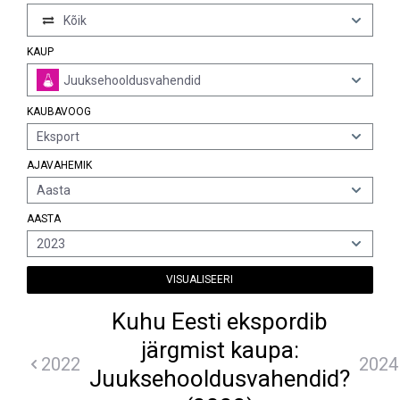
Kõik
KAUP
Juuksehooldusvahendid
KAUBAVOOG
Eksport
AJAVAHEMIK
Aasta
AASTA
2023
VISUALISEERI
Kuhu Eesti ekspordib
järgmist kaupa:
2022
2024
Juuksehooldusvahendid?