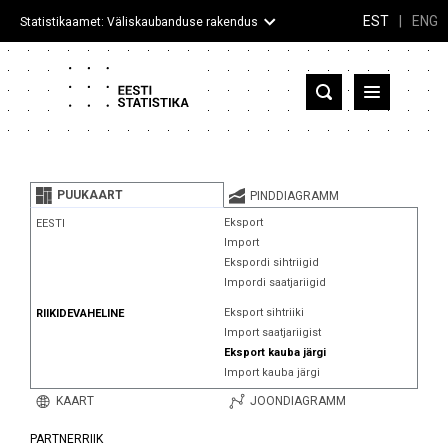
EST
|
ENG
Statistikaamet: Väliskaubanduse rakendus
Eesti
Partnerriigid ja territooriumid
PUUKAART
PINDDIAGRAMM
Kaup
Eksport
EESTI
Import
Infograafikud
Ekspordi sihtriigid
Impordi saatjariigid
Selgitused
Eksport sihtriiki
RIIKIDEVAHELINE
Import saatjariigist
Eksport kauba järgi
Import kauba järgi
KAART
JOONDIAGRAMM
PARTNERRIIK