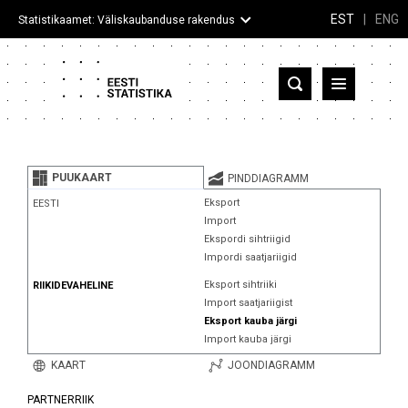
EST
|
ENG
Statistikaamet: Väliskaubanduse rakendus
Eesti
Partnerriigid ja territooriumid
PUUKAART
PINDDIAGRAMM
Kaup
Eksport
EESTI
Import
Infograafikud
Ekspordi sihtriigid
Impordi saatjariigid
Selgitused
Eksport sihtriiki
RIIKIDEVAHELINE
Import saatjariigist
Eksport kauba järgi
Import kauba järgi
KAART
JOONDIAGRAMM
PARTNERRIIK