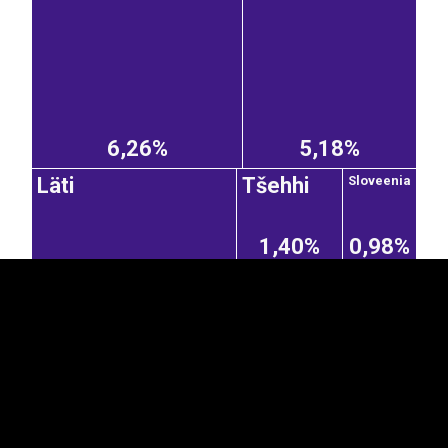
6,26%
5,18%
EST
|
ENG
Läti
Tšehhi
Sloveenia
1,40%
0,98%
Poola
Saksamaa
Holland
4,15%
0,82%
0,75%
Taani
0,53%
Rootsi
0,39%
2,80%
Šveits
0,39%
Suurbritannia