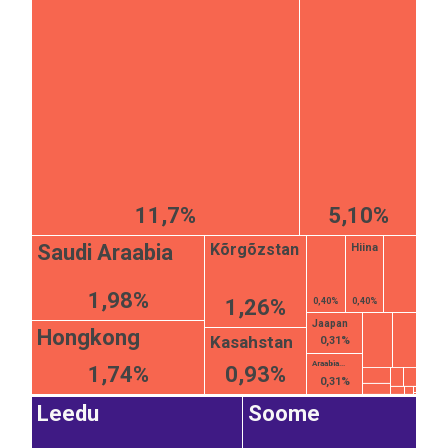
11,7%
5,10%
Kõrgõzstan
Saudi Araabia
Hiina
1,98%
1,26%
0,40%
0,40%
Jaapan
Hongkong
Kasahstan
0,31%
Araabia...
1,74%
0,93%
0,31%
Leedu
Soome