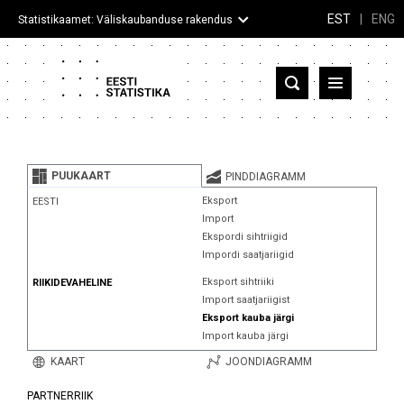
EST
|
ENG
Statistikaamet: Väliskaubanduse rakendus
Eesti
Partnerriigid ja territooriumid
PUUKAART
PINDDIAGRAMM
Kaup
Eksport
EESTI
Import
Infograafikud
Ekspordi sihtriigid
Impordi saatjariigid
Selgitused
Eksport sihtriiki
RIIKIDEVAHELINE
Import saatjariigist
Eksport kauba järgi
Import kauba järgi
KAART
JOONDIAGRAMM
PARTNERRIIK