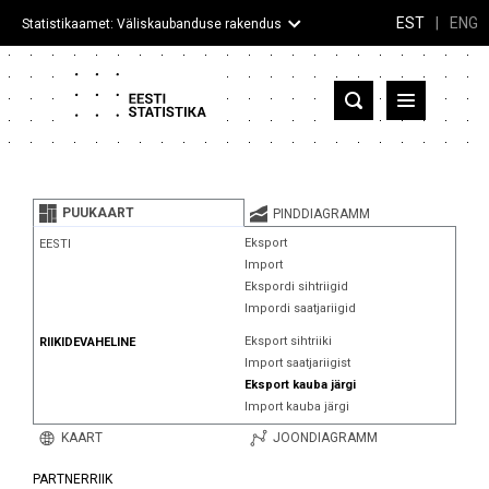
EST
|
ENG
Statistikaamet: Väliskaubanduse rakendus
Eesti
Partnerriigid ja territooriumid
PUUKAART
PINDDIAGRAMM
Kaup
Eksport
EESTI
Import
Infograafikud
Ekspordi sihtriigid
Impordi saatjariigid
Selgitused
Eksport sihtriiki
RIIKIDEVAHELINE
Import saatjariigist
Eksport kauba järgi
Import kauba järgi
KAART
JOONDIAGRAMM
PARTNERRIIK