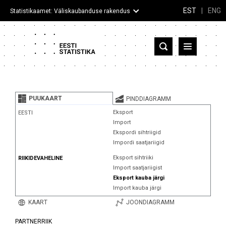
EST
|
ENG
Statistikaamet: Väliskaubanduse rakendus
Eesti
Partnerriigid ja territooriumid
PUUKAART
PINDDIAGRAMM
Kaup
Eksport
EESTI
Import
Infograafikud
Ekspordi sihtriigid
Impordi saatjariigid
Selgitused
Eksport sihtriiki
RIIKIDEVAHELINE
Import saatjariigist
Eksport kauba järgi
Import kauba järgi
KAART
JOONDIAGRAMM
PARTNERRIIK