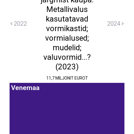
Metallivalus
kasutatavad
2022
2024
vormikastid;
vormialused;
mudelid;
valuvormid...?
(2023)
11,7 MILJONIT EUROT
Venemaa