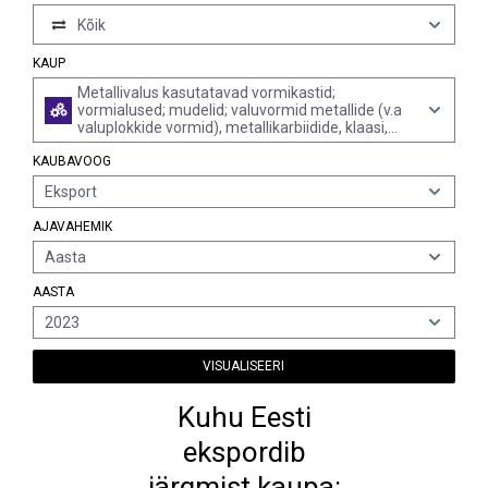
Kõik
KAUP
Metallivalus kasutatavad vormikastid;
vormialused; mudelid; valuvormid metallide (v.a
valuplokkide vormid), metallikarbiidide, klaasi,
mineraalmaterjalide, kummi ja plasti valamiseks
KAUBAVOOG
(v.a vormid grafiidist või muudest
süsinikuühenditest ning keraamilised või klaasist
Eksport
vormid)
AJAVAHEMIK
Aasta
AASTA
2023
VISUALISEERI
Kuhu Eesti
ekspordib
järgmist kaupa: