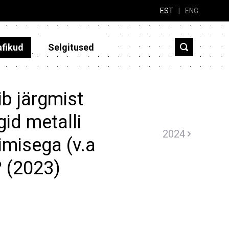
EST
|
ENG
afikud
Selgitused
b järgmist
id metalli
2024
imisega (v.a
? (2023)