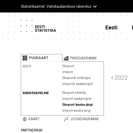
Statistikaamet: Väliskaubanduse rakendus
Eesti
PUUKAART
PINDDIAGRAMM
Eksport
EESTI
Import
2022
Ekspordi sihtriigid
Impordi saatjariigid
Eksport sihtriiki
RIIKIDEVAHELINE
Import saatjariigist
Eksport kauba järgi
Import kauba järgi
KAART
JOONDIAGRAMM
PARTNERRIIK