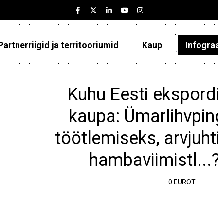
Partnerriigid ja territooriumid
Kaup
Infogra
Eesti
Partnerriigid ja territooriumid
Kuhu Eesti ekspordi
Kaup
kaupa: Ümarlihvping
Infograafikud
töötlemiseks, arvjuht
Selgitused
hambaviimistl...
0 EUROT