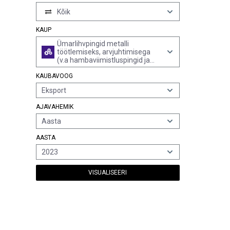
Kõik
KAUP
Ümarlihvpingid metalli
töötlemiseks, arvjuhtimisega
(v.a hambaviimistluspingid ja
tsentriteta lihvpingid)
KAUBAVOOG
Eksport
AJAVAHEMIK
Aasta
AASTA
2023
VISUALISEERI