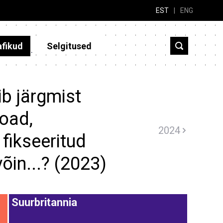
EST
|
ENG
afikud
Selgitused
b järgmist
oad,
2024
 fikseeritud
võin...? (2023)
Suurbritannia