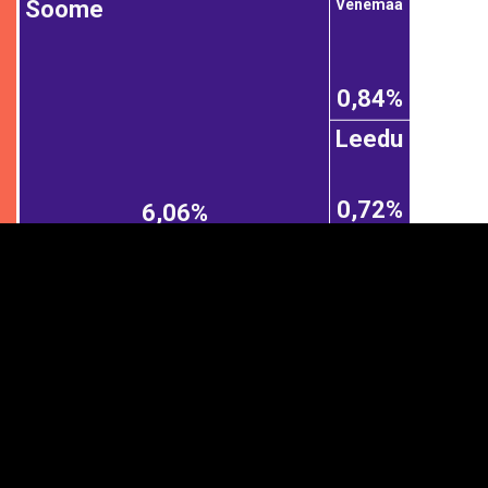
Venemaa
Soome
0,84%
Leedu
0,72%
6,06%
anner
üpsiste sätted