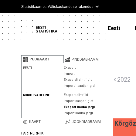
Statistikaamet: Väliskaubanduse rakendus
Eesti
PUUKAART
PINDDIAGRAMM
Eksport
EESTI
Import
2022
Ekspordi sihtriigid
Impordi saatjariigid
Eksport sihtriiki
RIIKIDEVAHELINE
Import saatjariigist
Eksport kauba järgi
Import kauba järgi
KAART
JOONDIAGRAMM
Kõrgõz
PARTNERRIIK