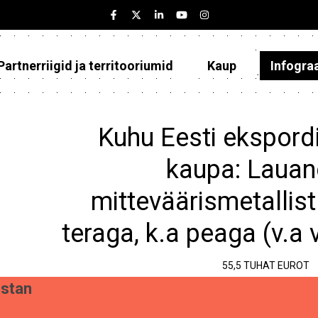
Partnerriigid ja territooriumid
Kaup
Infogra
Eesti
Partnerriigid ja territooriumid
Kuhu Eesti ekspordi
Kaup
kaupa: Lauan
Infograafikud
mitteväärismetallist
Selgitused
teraga, k.a peaga (v.a 
55,5 TUHAT EUROT
stan