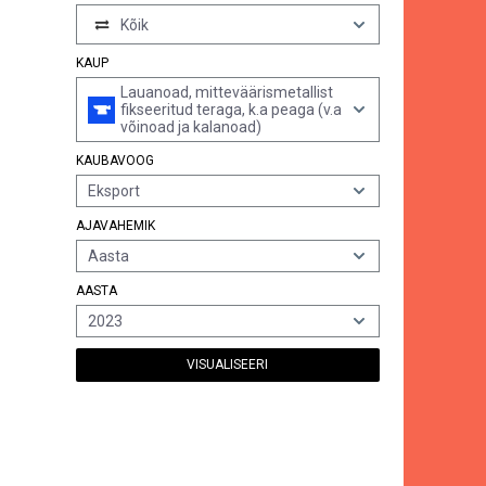
Kõik
KAUP
Lauanoad, mitteväärismetallist
fikseeritud teraga, k.a peaga (v.a
võinoad ja kalanoad)
KAUBAVOOG
Eksport
AJAVAHEMIK
Aasta
AASTA
2023
VISUALISEERI