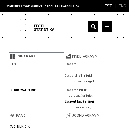
EST
|
ENG
Statistikaamet: Väliskaubanduse rakendus
Eesti
Partnerriigid ja territooriumid
PUUKAART
PINDDIAGRAMM
Kaup
Eksport
EESTI
Import
Infograafikud
Ekspordi sihtriigid
Impordi saatjariigid
Selgitused
Eksport sihtriiki
RIIKIDEVAHELINE
Import saatjariigist
Eksport kauba järgi
Import kauba järgi
KAART
JOONDIAGRAMM
PARTNERRIIK