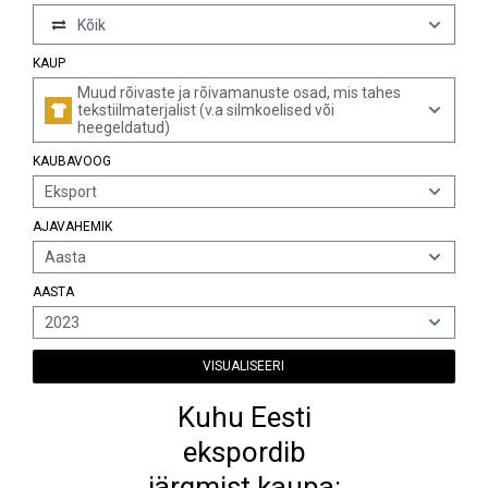
Kõik
KAUP
Muud rõivaste ja rõivamanuste osad, mis tahes
tekstiilmaterjalist (v.a silmkoelised või
heegeldatud)
KAUBAVOOG
Eksport
AJAVAHEMIK
Aasta
AASTA
2023
VISUALISEERI
Kuhu Eesti
ekspordib
järgmist kaupa: