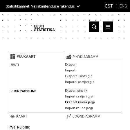
EST
|
ENG
Statistikaamet: Väliskaubanduse rakendus
Eesti
Partnerriigid ja territooriumid
PUUKAART
PINDDIAGRAMM
Kaup
Eksport
EESTI
Import
Infograafikud
Ekspordi sihtriigid
Impordi saatjariigid
Selgitused
Eksport sihtriiki
RIIKIDEVAHELINE
Import saatjariigist
Eksport kauba järgi
Import kauba järgi
KAART
JOONDIAGRAMM
PARTNERRIIK