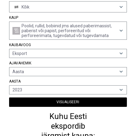
Kõik
KAUP
Poolid, rullid, bobiinid jms alused paberimassist,
paberist või papist, perforeeritud või
perforeerimata, tugevdatud või tugevdamata
KAUBAVOOG
Eksport
AJAVAHEMIK
Aasta
AASTA
2023
VISUALISEERI
Kuhu Eesti
ekspordib
järgmist kaupa: