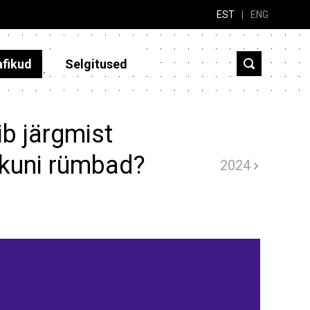
EST
|
ENG
afikud
Selgitused
b järgmist
lkuni rümbad?
2024