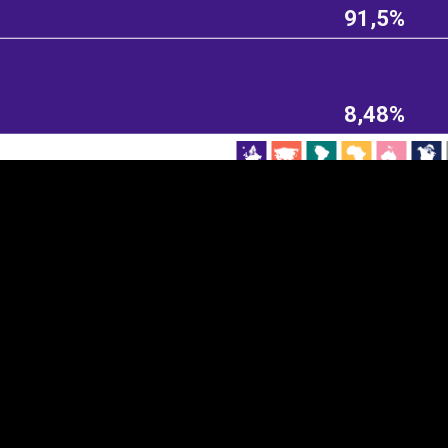
91,5%
EST
|
ENG
8,48%
Manner
Partner
M
DETAILSUS
VÄRV
K
Infograafikud
erritooriumid
Selgitused
Tagasiside