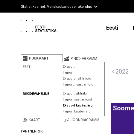
Statistikaamet: Väliskaubanduse rakendus
Eesti
PUUKAART
PINDDIAGRAMM
Eksport
EESTI
2022
Import
Ekspordi sihtriigid
Impordi saatjariigid
Eksport sihtriiki
RIIKIDEVAHELINE
Import saatjariigist
Eksport kauba järgi
Soom
Import kauba järgi
KAART
JOONDIAGRAMM
PARTNERRIIK