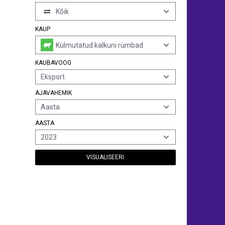
Kõik
KAUP
Külmutatud kalkuni rümbad
KAUBAVOOG
Eksport
AJAVAHEMIK
Aasta
AASTA
2023
VISUALISEERI