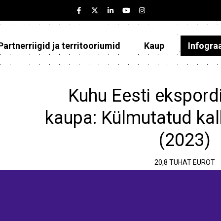
Partnerriigid ja territooriumid
Kaup
Infogra
Eesti
Partnerriigid ja territooriumid
Kuhu Eesti ekspordi
Kaup
kaupa: Külmutatud ka
Infograafikud
(2023)
Selgitused
20,8 TUHAT EUROT
e