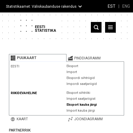
EST
|
ENG
Statistikaamet: Väliskaubanduse rakendus
Eesti
Partnerriigid ja territooriumid
PUUKAART
PINDDIAGRAMM
Kaup
Eksport
EESTI
Import
Infograafikud
Ekspordi sihtriigid
Impordi saatjariigid
Selgitused
Eksport sihtriiki
RIIKIDEVAHELINE
Import saatjariigist
Eksport kauba järgi
Import kauba järgi
KAART
JOONDIAGRAMM
PARTNERRIIK