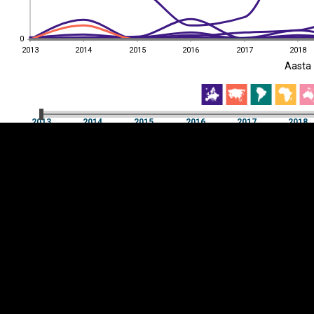
0
0
2013
2014
2015
2016
2017
2018
EST
|
ENG
Aasta
2013
2014
2015
2016
2017
2018
Aasta
2013
2014
2015
2016
2017
2018
Y-
Manner
TELG
K
Infograafikud
erritooriumid
Selgitused
Tagasiside