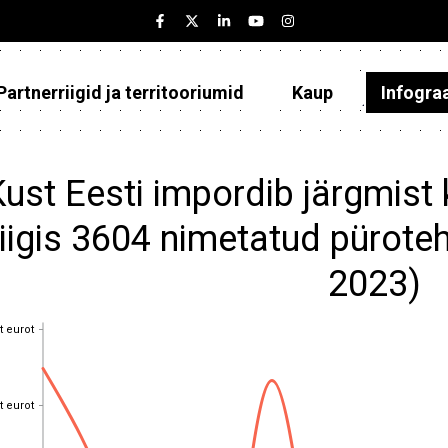
Partnerriigid ja territooriumid
Kaup
Infogra
Eesti
Partnerriigid ja territooriumid
ust Eesti impordib järgmist 
Kaup
iigis 3604 nimetatud püroteh
Infograafikud
2023)
Selgitused
t eurot
t eurot
t eurot
t eurot