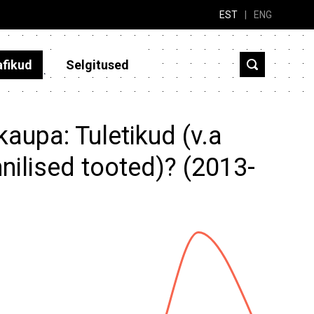
EST
|
ENG
afikud
Selgitused
kaupa: Tuletikud (v.a
nilised tooted)? (2013-