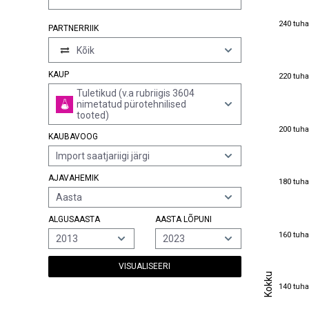
240 tuha
240 tuha
PARTNERRIIK
Kõik
220 tuha
KAUP
220 tuha
Tuletikud (v.a rubriigis 3604
nimetatud pürotehnilised
tooted)
200 tuha
200 tuha
KAUBAVOOG
Import saatjariigi järgi
AJAVAHEMIK
180 tuha
180 tuha
Aasta
ALGUSAASTA
AASTA LÕPUNI
160 tuha
160 tuha
2013
2023
VISUALISEERI
Kokku
Kokku
140 tuha
140 tuha