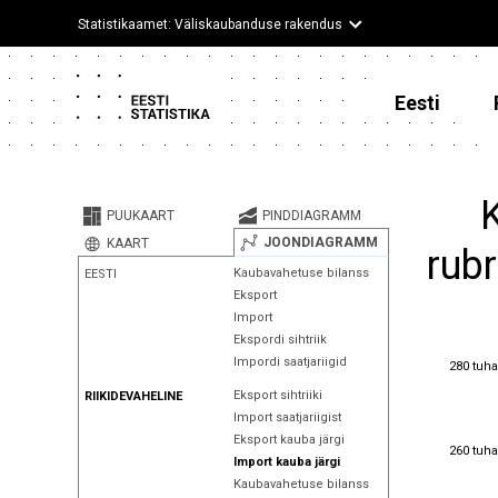
Statistikaamet: Väliskaubanduse rakendus
Eesti
K
PUUKAART
PINDDIAGRAMM
JOONDIAGRAMM
KAART
rubr
Kaubavahetuse bilanss
EESTI
Eksport
Import
Ekspordi sihtriik
280 tuha
Impordi saatjariigid
280 tuha
Eksport sihtriiki
RIIKIDEVAHELINE
Import saatjariigist
Eksport kauba järgi
260 tuha
260 tuha
Import kauba järgi
Kaubavahetuse bilanss