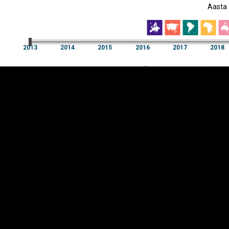
Aasta
EST
|
ENG
2013
2014
2015
2016
2017
2018
Aasta
2013
2014
2015
2016
2017
2018
Y-
Manner
TELG
K
Infograafikud
erritooriumid
Selgitused
Tagasiside