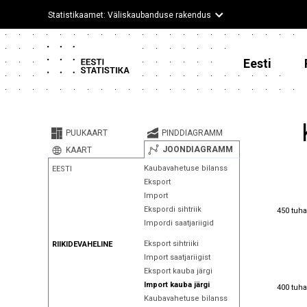
Statistikaamet: Väliskaubanduse rakendus
Eesti
PUUKAART
PINDDIAGRAMM
JOONDIAGRAMM
KAART
Kaubavahetuse bilanss
EESTI
Eksport
Import
450 tuha
Ekspordi sihtriik
450 tuha
Impordi saatjariigid
Eksport sihtriiki
RIIKIDEVAHELINE
Import saatjariigist
Eksport kauba järgi
400 tuha
Import kauba järgi
400 tuha
Kaubavahetuse bilanss