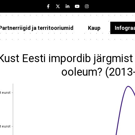
Partnerriigid ja territooriumid
Kaup
Infogra
Eesti
Partnerriigid ja territooriumid
Kust Eesti impordib järgmist
Kaup
ooleum? (2013
Infograafikud
Selgitused
t eurot
t eurot
t eurot
t eurot