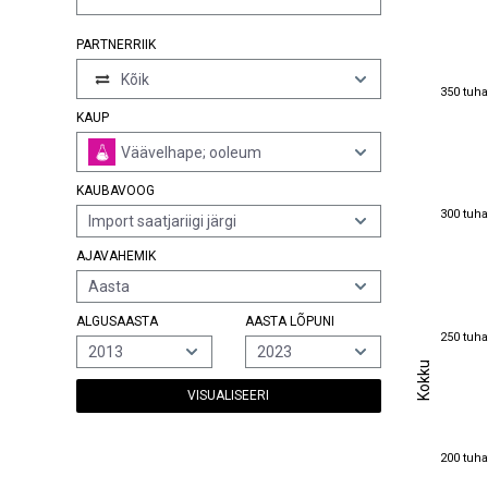
PARTNERRIIK
Kõik
350 tuha
350 tuha
KAUP
Väävelhape; ooleum
KAUBAVOOG
300 tuha
300 tuha
Import saatjariigi järgi
AJAVAHEMIK
Aasta
ALGUSAASTA
AASTA LÕPUNI
250 tuha
250 tuha
2013
2023
Kokku
Kokku
VISUALISEERI
200 tuha
200 tuha