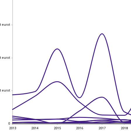
t eurot
t eurot
t eurot
t eurot
t eurot
t eurot
0
0
2013
2014
2015
2016
2017
2018