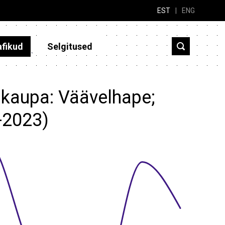
EST
|
ENG
afikud
Selgitused
 kaupa: Väävelhape;
-2023)