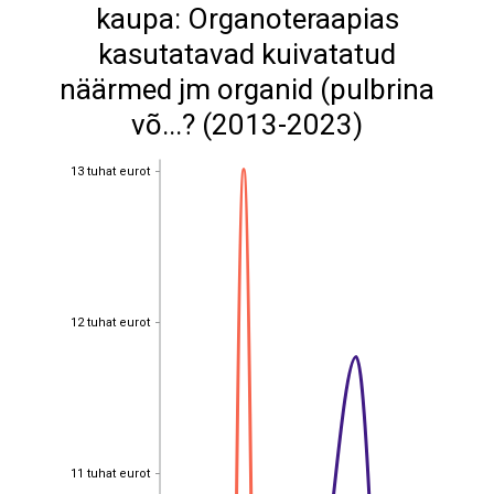
kaupa: Organoteraapias
kasutatavad kuivatatud
näärmed jm organid (pulbrina
võ...? (2013-2023)
13 tuhat eurot
13 tuhat eurot
12 tuhat eurot
12 tuhat eurot
11 tuhat eurot
11 tuhat eurot