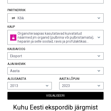
PARTNERRIIK
Kõik
KAUP
Organoteraapias kasutatavad kuivatatud
näärmed jm organid (pulbrina või pulbristamata);
hepariin ja selle soolad; ravis ja profülaktikas
kasutatavad mujal nimetamata inim- või
KAUBAVOOG
loomorganismist pärinevad ained
Eksport
AJAVAHEMIK
Aasta
ALGUSAASTA
AASTA LÕPUNI
2013
2023
VISUALISEERI
Kuhu Eesti ekspordib järgmist