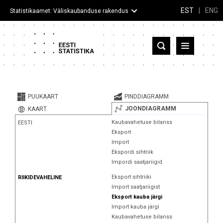
EST
|
ENG
Statistikaamet: Väliskaubanduse rakendus
Eesti
Partnerriigid ja territooriumid
PUUKAART
PINDDIAGRAMM
Kaup
JOONDIAGRAMM
KAART
Kaubavahetuse bilanss
EESTI
Infograafikud
Eksport
Import
Selgitused
Ekspordi sihtriik
Impordi saatjariigid
Eksport sihtriiki
RIIKIDEVAHELINE
Import saatjariigist
Eksport kauba järgi
Import kauba järgi
Kaubavahetuse bilanss